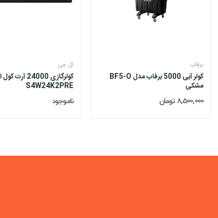
برفاب
ال جی
کولر آبی 5000 برفاب مدل BF5-O
کولرگازی 24000 آ
مشکی
S4W24K2PRE
8,500,000 تومان
ناموجود