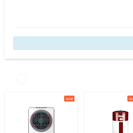
ید
جدید