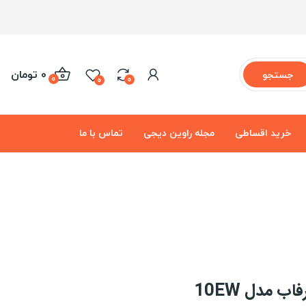
0 تومان
جستجو
0
0
0
خرید اقساطی
مجله راوین دیجی
تماس با ما
ب مدل 10EW