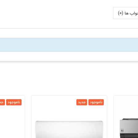
اب ها (0)
ناموجود
جدید
ناموجود
جد