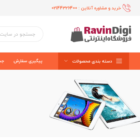
خرید و مشاوره آنلاین :
02144326400
پیگیری سفارش
جس
دسته بندی محصولات