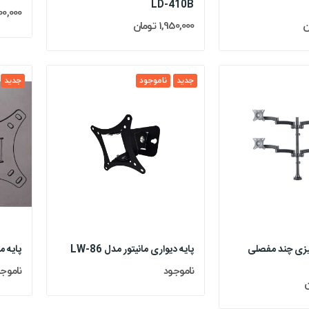
LD-410B
4,000,000 
1,950,000 تومان
جدید
ناموجود
جدید
ومیزی چند مفصلی
پایه دیواری مانیتور مدل LW-86
پایه مان
ناموجود
ناموج