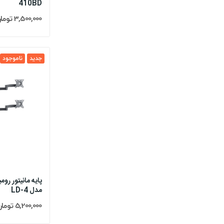
410BD
3,500,000 تومان
جدید
ناموجود
پایه مانیتور ر
مدل LD-4
5,200,000 تومان