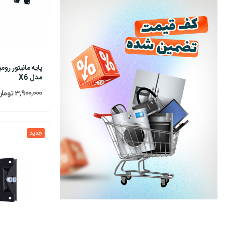
پایه مانیتور ر
مدل X6
3,900,000 تومان
جدید