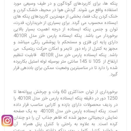
پنکه ها، برای کاربردهای گوناگون و در طیف وسیعی مورد
استفاده واقع می شوند. گردش هوا در محیط، خشک کردن و
خنک کردن یک فضا، بخشی از مهمترین کاربردهای پنکه های
ایستاده محسوب می گردد. برای بسیاری از خریداران، قدرت،
توان و جنس پنکه ایستاده از درجه اهمیت بسیار بالایی
برخوردار می باشد. پنکه ایستاده پارس خزر مدل 4010R
دارای پایه ای فلزی و مستحکم با پوششی رنگی میباشد و
مجهز به کنترل از راه دور تایمر و امکان حرکت ریتمیک می
باشد. پنکه ایستاده پارس خزر مدل 4010R قابلیت تنظیم
ارتفاع از 105 تا 145 سانتی متر بوسیله لوله استیل بکاربرده
شده را دارد تا در مناسبترین وضعیت ممکن برای باددهی قرار
گیرد.
برخورداری از توان حداکثری 60 وات و چرخش پروانه‌ها تا
1250 دور در دقیقه پنکه ایستاده پارس خزر مدل 4010R را
در ردیف محصولات دارای بازده و کارایی مناسب قرار داده
است. پنکه ایستاده پارس خزر مدل 4010R به یک صفحه
نمایش دیجیتالی مجهز شده که ظاهر جذاب آن را دو چندان
کرده است. به علاوه به راحتی با کنترل پنل همراه آن
می‌توانید کنترل کاملی روی پنکه داشته باشید و سرعت