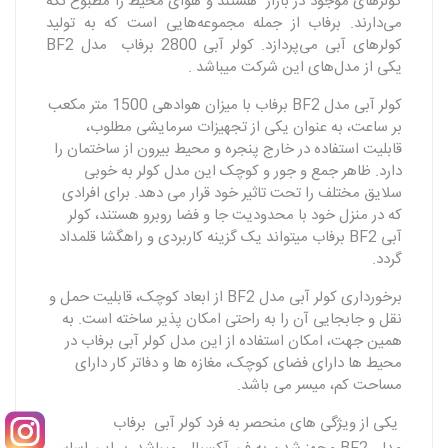
کولرهای موجود در بازار هستند و هوای محیط را مطبوع نگه
می‌دارند. برفاب از جمله مجموعه‌هایی است که به تولید
کولرهای آبی می‌پردازد. کولر آبی 2800 برفاب مدل BF2
یکی از مدل‌های این شرکت میباشد .
کولر آبی مدل BF2 برفاب با میزان هوادهی 1500 متر مکعب
بر ساعت، به عنوان یکی از تجهیزات سرمایشی مطلوب،
قابلیت استفاده در خارج پنجره و محیط بیرون از ساختمان را
دارد. ظاهر جمع و جور و کوچک این مدل کولر به خوبی
سلایق مختلف را تحت تاثیر خود قرار می دهد. برای افرادی
که در منزل خود با محدودیت جا و فضا روبرو هستند، کولر
آبی BF2 برفاب میتواند یک گزینه کاربردی و راهگشا قلمداد
گردد.
برخورداری کولر آبی مدل BF2 از ابعاد کوچک، قابلیت حمل و
نقل و جابجایی آن را به راحتی امکان پذیر ساخته است. به
همین جهت، امکان استفاده از این مدل کولر آبی برفاب در
محیط ها دارای فضای کوچک، مغازه ها و دفاتر کار دارای
مساحت کم، میسر می باشد.
یکی از ویژگی های منحصر به فرد کولر آبی برفاب
.