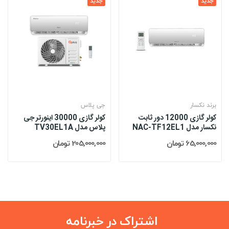
جدید
جدید
برند نکسار
جی پلاس
کولر گازی 12000 دور ثابت
کولر گازی 30000 اینورتر جی
نکسار مدل NAC-TF12EL1
پلاس مدل TV30EL1A
65,000,000 تومان
205,000,000 تومان
اشتراک در خبرنامه