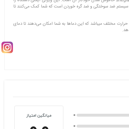
این ویژگی به شما امکان می‌دهد تا سبک‌های مختلفی را با یک دستگاه ایجاد کنید. یکی دیگر از ویژگی‌های مهم فر کننده مو شیگلم 25 اصلی sheglam خاموش شدن خودکار آن است. این ویژگی ایمنی دستگاه را
بروز حوادث ناخواسته جلوگیری می‌کند. یکی از مهمترین و بهترین قابلیت های فر کننده مو شیگلم 25 اصلی sheglam قابلیت سیستم ضد سوختگی و ضد گره خوردن است که شما کمک می‌کنند تا
ه موهای نازک و حساس دارند، بسیار مفید است. فر کننده مو شیگلم 25 اصلی sheglam دارای سه درجه حرارت مختلف میباشد که این دماها به شما امکان می‌دهند تا دمای
0
میانگین امتیاز
0.0
0