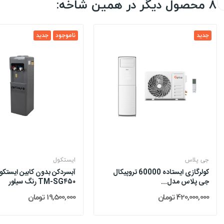
8 محصول دیگر در همین شاخه:
جدید
ناموجود
جدید
جی پلاس
ایستکول
کولرگازی ایستاده 60000 تروپیکال
آبسردکن بدون کابین ایستک
جی پلاس مدل...
TM-SG۴۵۰ رنگ سیلور
420,000,000 تومان
19,500,000 تومان