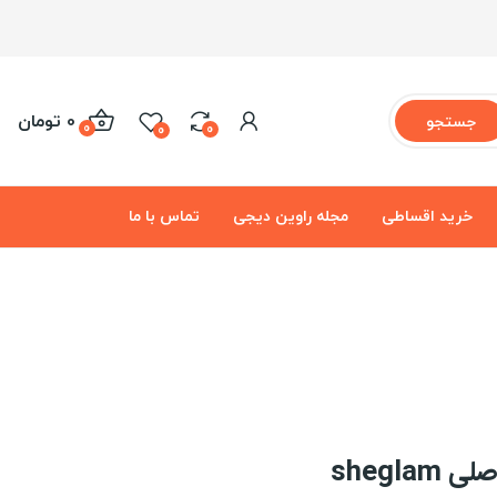
0 تومان
جستجو
0
0
0
خرید اقساطی
مجله راوین دیجی
تماس با ما