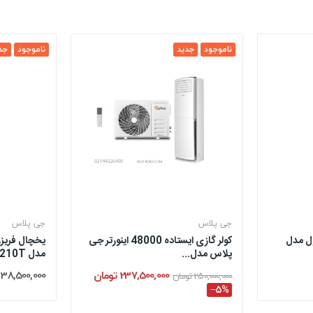
ناموجود
جدید
ناموجود
جد
جی پلاس
جی پلاس
ول مدل
کولر گازی ایستاده 48000 اینورتر جی
یخچال فریزر
پلاس مدل...
مدل P9210T
237,500,000 تومان
38,500,000 تومان
250,000,000 تومان
‎−5%