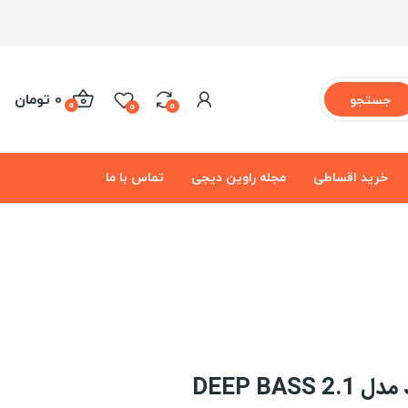
0 تومان
جستجو
0
0
0
خرید اقساطی
مجله راوین دیجی
تماس با ما