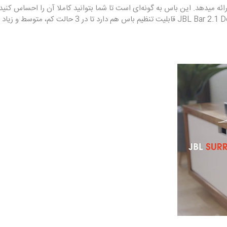
به شما ارائه میدهد. این باس به گونه‌ای است تا شما بتوانید کاملا آن را احساس
آزاردهنده نیست به دلیل اینکه ساندبار بلوتوثی جی بی ال