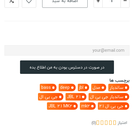
اضافه به سبد
در صورت در دسترس بودن به من اطلاع بده
برچسب ها
ساندبار
مدل
jbl
deep
bass
ساندبار جی بی ال
JBL 2.1
جی بی ال
جی بی ال 2.1
mk2
JBL 2.1 MK2
امتیاز:
(0)