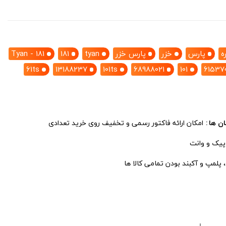
ه
پارس
خزر
پارس خزر
tyan
181
Tyan - 181
61ts
13188237
101ts
68988021
101
61537
ان ها
امکان ارائه فاکتور رسمی و تخفیف روی خرید تعدادی
 پیک و وانت
پلمپ و آکبند بودن تمامی کالا ها