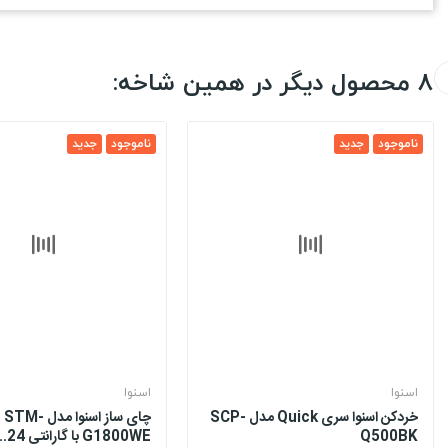
8 محصول دیگر در همین شاخه:
ناموجود
جدید
ناموجود
جدید
اسنوا
اسنوا
خردکن اسنوا سری Quick مدل SCP-
چای ساز اسنوا مدل STM-
Q500BK
G1800WE با گارانتی 24...