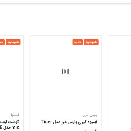
ناموجود
جدید
ناموجود
جد
پارس خزر
اسنوا
آبمیوه گیری پارس خزر مدل Tiger
mix مدل P500WE