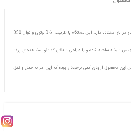
 محصول
پلوپز 2 نفره پارس خزر مدل 61TS از دستگاه های با کیفیت ساخت شرکت پارس خزر است که که امکان پخت برنج با سه نوع متنوع ته ديگ را در هر بار استفاده دارد. این دستگاه با ظرفیت 0.6 لیتری و توان 350
گاه از جنس استيل بوده که دارای دوام وکیفیت بالایی میباشد و در برابر حرارت مقاوم است. در پلوپز 2 نفره پارس خزر مدل 61TS از جنس شیشه ساخته شده و با طراحی شفافی که دارد مشاهده‌ ی روند
 این محصول از وزن کمی برخوردار بوده که این امر به حمل و نقل