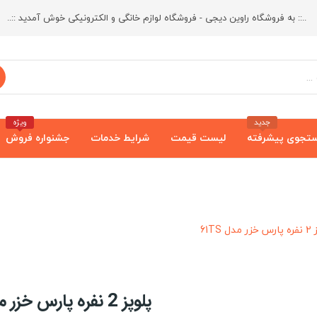
..:: به فروشگاه راوین دیجی - فروشگاه لوازم خانگی و الکترونیکی خوش آمدید ::..
جدید
ویژه
تجوی پیشرفته
لیست قیمت
شرایط خدمات
جشنواره فروش
دل 61TS
پلوپز 2 نفره پارس خزر مدل 61TS