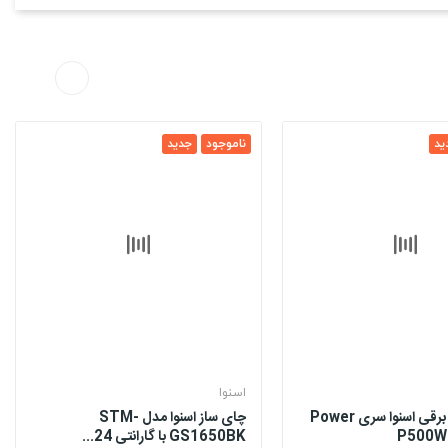
ید
ناموجود
جدید
اسنوا
گوشت کوب برقی اسنوا سری Power
چای ساز اسنوا مدل STM-
GS1650BK با گارانتی 24...