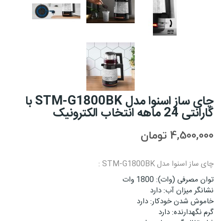
چای ساز اسنوا مدل STM-G1800BK با
گارانتی 24 ماهه انتخاب الکترونیک
4,500,000 تومان
چای ساز اسنوا مدل STM-G1800BK :
توان مصرفی (وات): 1800 وات
نشانگر میزان آب: دارد
خاموش شدن خودکار: دارد
گرم نگهدارنده: دارد