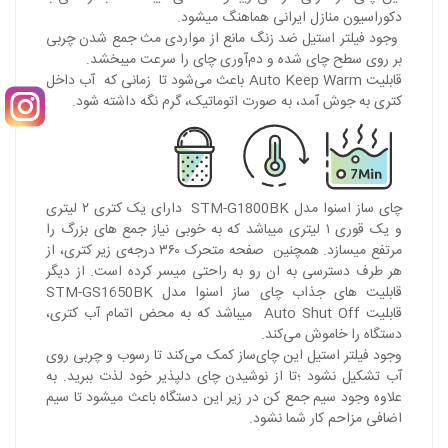
دکوراسیون منازل ایرانی هماهنگ میشود.
وجود فیلتر استیل ضد زنگ مانع از مواردی مث جمع شدن چربی
بر روی سطح چای شده و دم‌آوری چای را سرعت میبخشد.
قابلیت Auto Keep Warm باعث می‌شود تا زمانی که آب داخل
کتری به جوش آمد، به صورت اتوماتیک، گرم نگه داشته شود.
چای ساز اسنوا مدل STM-G1800BK دارای یک کتری ۲ لیتری
و یک قوری ۱ لیتری میباشد که به خوبی نیاز جمع های بزرگ را
مرتفع میسازد. همچنین صفحه متحرک ۳۶۰ درجه‌ی زیر کتری، از
هر طرف دسترسی به ان رو به راحتی میسر کرده است. از دیگر
قابلیت های جذاب چای ساز اسنوا مدل STM-GS1650BK
قابلیت Auto Shut Off میباشد که به محض اتمام آب کتری،
دستگاه را خاموش می‌کند.
وجود فیلتر استیل این چای‌ساز کمک می‌کند تا رسوب و چربی روی
آب تشکیل نشود ؛تا از نوشیدن چای دلپذیر خود لذت ببرید. به
علاوه وجود سیم جمع کن در زیر این دستگاه باعث میشود تا سیم
اضافی مزاحم کار شما نشود.