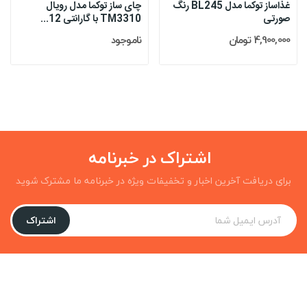
غذاساز توکما مدل BL245 رنگ
چای ساز توکما مدل رویال
صورتی
TM3310 با گارانتی 12...
4,900,000 تومان
ناموجود
اشتراک در خبرنامه
برای دریافت آخرین اخبار و تخفیفات ویژه در خبرنامه ما مشترک شوید
اشتراک