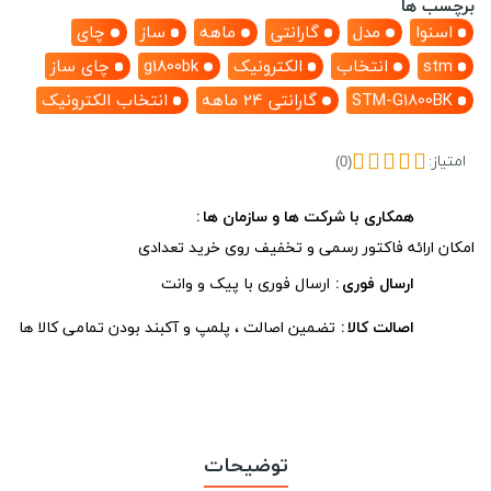
برچسب ها
اسنوا
مدل
گارانتی
ماهه
ساز
چای
stm
انتخاب
الکترونیک
g1800bk
چای ساز
STM-G1800BK
گارانتی 24 ماهه
انتخاب الکترونیک
امتیاز:
(0)
همکاری با شرکت ها و سازمان ها
امکان ارائه فاکتور رسمی و تخفیف روی خرید تعدادی
ارسال فوری
ارسال فوری با پیک و وانت
اصالت کالا
تضمین اصالت ، پلمپ و آکبند بودن تمامی کالا ها
توضیحات