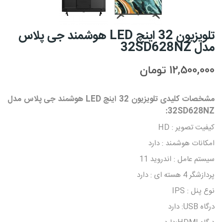
تلویزیون 32 اینچ LED هوشمند جی پلاس
مدل 32SD628NZ
12,500,000 تومان
مشخصات کلیدی تلویزیون 32 اینچ LED هوشمند جی پلاس مدل
32SD628NZ:
کیفیت تصویر : HD
امکانات هوشمند : دارد
سیستم عامل : اندروید 11
پردازشگر 4 هسته ای : دارد
نوع پنل : IPS
درگاه USB: دارد