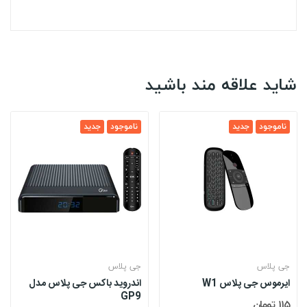
شاید علاقه مند باشید
ناموجود
جدید
ناموجود
جدید
جی پلاس
جی پلاس
ایرموس جی پلاس W1
اندروید باکس جی پلاس مدل
GP9
115 تومان