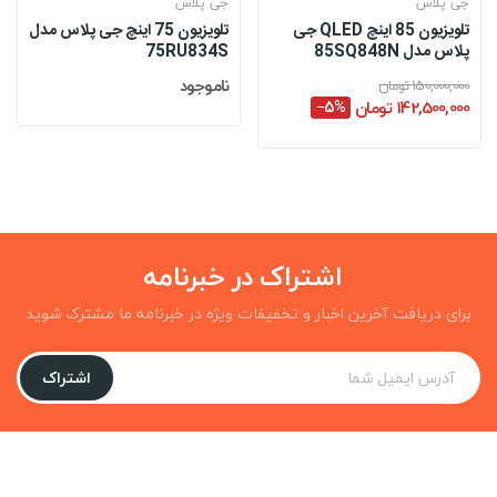
جی پلاس
جی پلاس
تلویزیون 85 اینچ QLED جی
تلویزیون 75 اینچ جی پلاس مدل
پلاس مدل 85SQ848N
75RU834S
ناموجود
150,000,000 تومان
142,500,000 تومان
‎−5%
اشتراک در خبرنامه
برای دریافت آخرین اخبار و تخفیفات ویژه در خبرنامه ما مشترک شوید
اشتراک