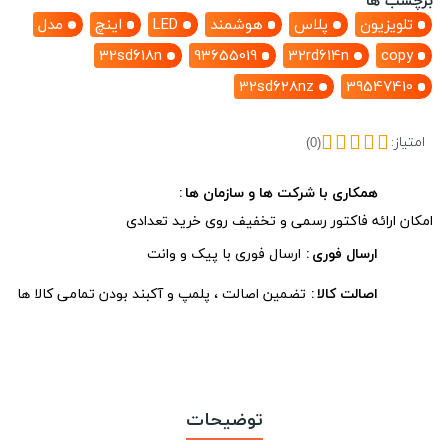
برچسب ها
تلویزیون
پلاس
هوشمند
LED
اینچ
مدل
32sd618n
93655019
32rd614n
copy
32sd628nz
39547410
امتیاز:
(0)
همکاری با شرکت ها و سازمان ها
امکان ارائه فاکتور رسمی و تخفیف روی خرید تعدادی
ارسال فوری
ارسال فوری با پیک و وانت
اصالت کالا
تضمین اصالت ، پلمپ و آکبند بودن تمامی کالا ها
توضیحات