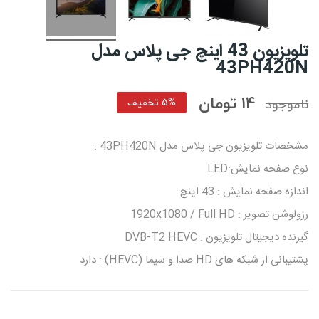
تلویزیون 43 اینچ جی پلاس مدل
43PH420N
14 تومان
ناموجود
5% تخفیف
مشخصات تلویزیون جی پلاس مدل 43PH420N :
نوع صفحه نمایش:LED
اندازه صفحه نمایش : 43 اینچ
رزولوشن تصویر : 1920x1080 / Full HD
گیرنده دیجیتال تلویزیون : DVB-T2 HEVC
پشتیبانی از شبکه‌ های HD صدا و سیما (HEVC) : دارد