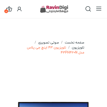
0
صفحه نخست
صوتی تصویری
تلویزیون
تلویزیون 43 اینچ جی پلاس
مدل 43PH420N