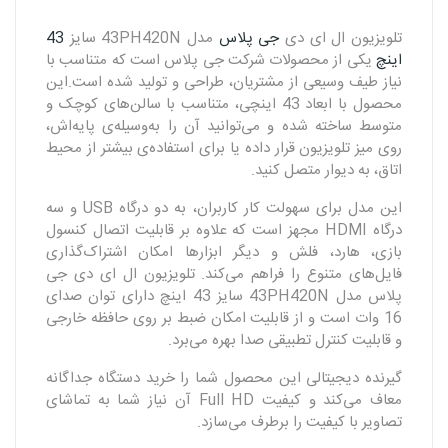
تلویزیون ال ای دی
جی پلاس
مدل 43PH420N سایز
43
اینچ
یکی از محصولات شرکت جی پلاس است که متناسب با
نیاز طیف وسیعی از مشتریان، طراحی و تولید شده است.این
محصول با ابعاد 43 اینچی، متناسب با سالن‌های کوچک و
متوسط ساخته شده و می‌توانید آن را به‌وسیله‌ی پایه‌اش،
روی میز تلویزیون قرار داده یا برای استفاده‌ی بیشتر از محیط
اتاق، به دیوار متصل کنید.
این مدل برای سهولت کار کاربران، به دو درگاه USB و سه
درگاه HDMI مجهز است که علاوه بر قابلیت اتصال کنسول
بازی، هارد، فلش و دیگر ابزارها امکان اشتراک‌گذاری
فایل‌های متنوع را فراهم می‌کند. تلویزیون ال ای دی جی
پلاس مدل 43PH420N سایز 43 اینچ دارای توان صدای
16 وات است و از قابلیت امکان ضبط بر روی حافظه خارجی
و قابلیت کنترل تطبیقی صدا بهره می‌برد.
گیرنده دیجیتالی این محصول شما را خرید دستگاه جداگانه
معاف می‌کند و کیفیت Full HD آن نیاز شما به تماشای
تصاویر با کیفیت را برطرف می‌سازد.