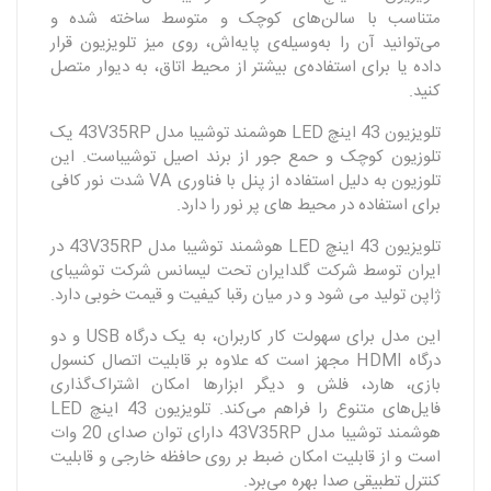
متناسب با سالن‌های کوچک و متوسط ساخته شده و
می‌توانید آن را به‌وسیله‌ی پایه‌اش، روی میز تلویزیون قرار
داده یا برای استفاده‌ی بیشتر از محیط اتاق، به دیوار متصل
کنید.
تلویزیون 43 اینچ LED هوشمند توشیبا مدل 43V35RP یک
تلوزیون کوچک و حمع جور از برند اصیل توشیباست. این
تلوزیون به دلیل استفاده از پنل با فناوری VA شدت نور کافی
برای استفاده در محیط های پر نور را دارد.
تلویزیون 43 اینچ LED هوشمند توشیبا مدل 43V35RP در
ایران توسط شرکت گلدایران تحت لیسانس شرکت توشیبای
ژاپن تولید می شود و در میان رقبا کیفیت و قیمت خوبی دارد.
این مدل برای سهولت کار کاربران، به یک درگاه USB و دو
درگاه HDMI مجهز است که علاوه بر قابلیت اتصال کنسول
بازی، هارد، فلش و دیگر ابزارها امکان اشتراک‌گذاری
فایل‌های متنوع را فراهم می‌کند. تلویزیون 43 اینچ LED
هوشمند توشیبا مدل 43V35RP دارای توان صدای 20 وات
است و از قابلیت امکان ضبط بر روی حافظه خارجی و قابلیت
کنترل تطبیقی صدا بهره می‌برد.