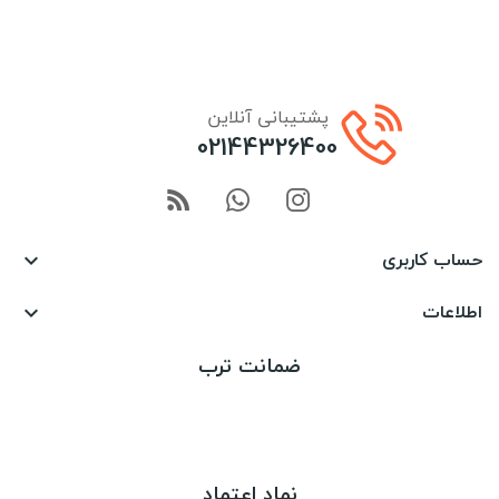
پشتیبانی آنلاین
02144326400
حساب کاربری

اطلاعات

ضمانت ترب
نماد اعتماد