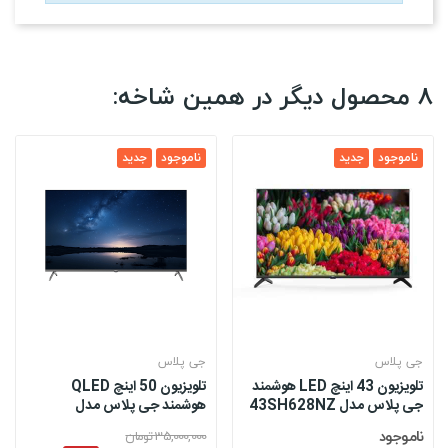
8 محصول دیگر در همین شاخه:
ناموجود
جدید
ناموجود
جدید
جی پلاس
جی پلاس
تلویزیون 43 اینچ LED هوشمند
تلویزیون 50 اینچ QLED
جی پلاس مدل 43SH628NZ
هوشمند جی پلاس مدل
50SQ778N
ناموجود
35,000,000 تومان