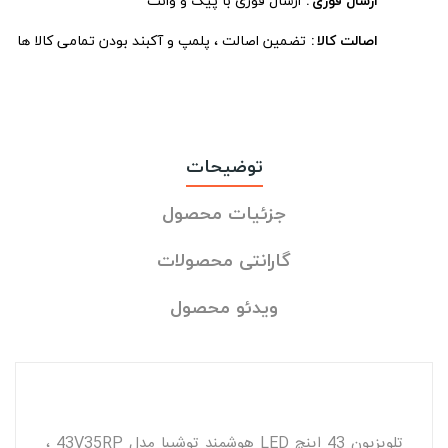
ارسال فوری
ارسال فوری با پیک و وانت
اصالت کالا
تضمین اصالت ، پلمپ و آکبند بودن تمامی کالا ها
توضیحات
جزئیات محصول
گارانتی محصولات
ویدئو محصول
تلویزیون 43 اینچ LED هوشمند توشیبا مدل 43V35RP ،