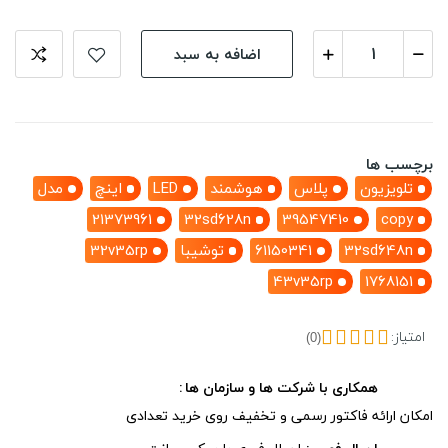
اضافه به سبد
برچسب ها
تلویزیون
پلاس
هوشمند
LED
اینچ
مدل
21373961
32sd628n
39547410
copy
32sd648n
61150341
توشیبا
32v35rp
43v35rp
1768151
امتیاز:
(0)
همکاری با شرکت ها و سازمان ها
امکان ارائه فاکتور رسمی و تخفیف روی خرید تعدادی