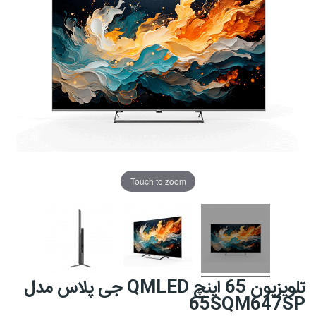
Touch to zoom
تلویزیون 65 اینچ QMLED جی پلاس مدل
65SQM647SP