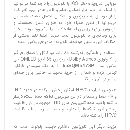
موبایل اندروید و حتی IOS با تلویزیون‌ را دارد، شما می‌توانید
با کمک این نرم افزار تصاویر، فیلم و فایل های مورد نظر خود
را از موبایل به تلویزیون و بلعکس انتقال دهید، همچنین
می‌توانید از تلفن همراه خود به عنوان کنترل هوشمند و
ایرموس برای تلویزیون استفاده کنید، یا از کیبورد موبایل خود
برای وب‌گردی با تلویزیون لذت ببرید، اینها تنها بخشی از
امکانات این دستیار هوشمند تلویزیون‌های جی‌پلاس است.
استفاده از بلندگوی قدرتمند 24 وات دو کانال با صدای فراگیر
و تکنولوژی Dolby Atmos تلویزیون 65 اینچ QMLED جی
65SQM647SP
پلاس مدل
را به یک سینمای خانگی
تبدیل کرده و شما را از خرید تجهیزات جانبی برای صدای
بیشتر بی نیاز می‌کند.
همچنین قابلیت HEVC امکان پخش شبکه‌های جدید HD
و 4K صدا و سیما را در این تلویزیون فراهم کرده است، درنظر
داشته باشید همه تلویزیون های HD موجود در بازار قابلیت
پخش این شبکه‌ها را ندارند و حتما تلویزیون باید قابلیت
HEVC را داشته باشد.
مزیت دیگر این تلویزیون داشتن قابلیت بلوتوث است که