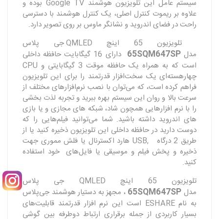
سیستم عامل این تلویزیون هوشمند Google TV بوده و
علاوه‌ بر ریموت کنترل اصلی، یک کنترل هوشمند با دسترسی
راحت در فضای اندروید و نشانگر ماوس بر روی تصویر دارد.
تلویزیون 65 اینچ QMLED جی پلاس
65SQM647SP
مدل
دارای 16 گیگابایت حافظه داخلی
است که به همراه یک حافظه موقت 3 گیگابایتی و CPU
چهارهسته‌ای یک سخت‌افزار قدرتمند را برای این تلویزیون
فراهم کرده است، که می‌توان با نصب نرم‌افزار‌های مختلف از
سرعت بالا و روان این سیستم بهره ببرید و تجربه لذت بخشی
را با نرم افزار‌هایی همچون شاد، شبکه های مجازی و یا بازی
های اندروید داشته باشید. شما می‌توانید فیلم‌هایی را که
دوست دارید در حافظه داخلی این تلویزیون ذخیره کنید یا از
طریق 2 درگاه ,USB هارد اکسترنال یا فلش مموری جهت
ذخیره و پخش فیلم و موسیقی یا فایل‌های خود استفاده
کنید.
تلویزیون 65 اینچ QMLED جی پلاس
65SQM647SP
مدل
، مجهز به دستیار هوشمند جی‌پلاس
به نام ESHARE است این نرم افزار قدرتمند قابلیت‌های
بسیار کاربردی از جمله برقراری ارتباط دوطرفه بین گوشی