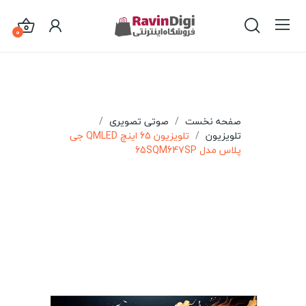
0
صفحه نخست
صوتی تصویری
تلویزیون
تلویزیون 65 اینچ QMLED جی
پلاس مدل 65SQM647SP