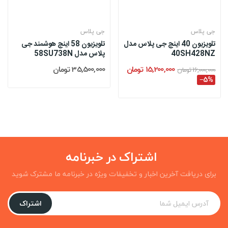
جی پلاس
جی پلاس
تلویزیون 40 اینچ جی پلاس مدل
تلویزیون 58 اینچ هوشمند جی
40SH428NZ
پلاس مدل 58SU738N
15,200,000 تومان
35,500,000 تومان
16,000,000 تومان
‎−5%
اشتراک در خبرنامه
برای دریافت آخرین اخبار و تخفیفات ویژه در خبرنامه ما مشترک شوید
اشتراک