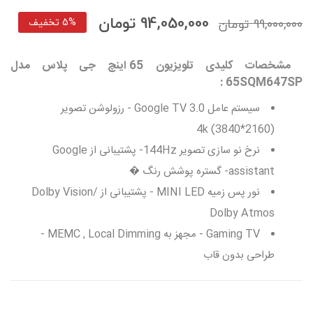
94,050,000 تومان
99,000,000 تومان
5% تخفیف
مشخصات کلیدی تلویزیون 65 اینچ جی پلاس مدل
:
65SQM647SP
سیستم عامل 3.0 Google TV - رزولوشن تصویر
(2160*3840) 4k
نرخ نو سازی تصویر 144Hz- پشتیبانی از Google
assistant- گستره پوشش رنگ �
نور پس زمیه MINI LED - پشتیبانی از Dolby Vision/
Dolby Atmos
Gaming TV - مجهز به MEMC , Local Dimming -
طراحی بدون قاب