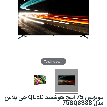
Touch to zoom
تلویزیون 75 اینچ هوشمند QLED جی پلاس
مدل 75SQ838S