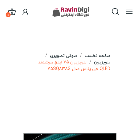
0
صفحه نخست
صوتی تصویری
تلویزیون
تلویزیون 75 اینچ هوشمند
QLED جی پلاس مدل 75SQ838S