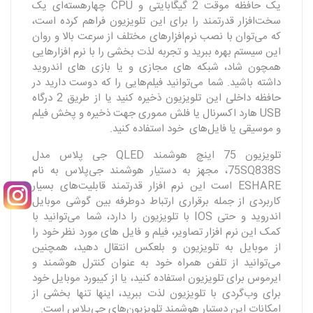
یک حافظه موقت 2 گیگابایتی و CPU چهارهسته‌ای یک
سخت‌افزار قدرتمند را برای این تلویزیون فراهم کرده است،
که می‌توان با نصب نرم‌افزار‌های مختلف از سرعت بالا و روان
این سیستم بهره ببرید و تجربه لذت بخشی را با نرم افزار‌هایی
همچون شاد، شبکه های مجازی و یا بازی های اندروید
داشته باشید. شما می‌توانید فیلم‌هایی را که دوست دارید در
حافظه داخلی این تلویزیون ذخیره کنید یا از طریق 2 درگاه
USB هارد اکسرنال یا فلش مموری جهت ذخیره و پخش فیلم
و موسیقی یا فایل‌های خود استفاده کنید.
تلویزیون 75 اینچ هوشمند QLED جی پلاس مدل
75SQ838S، مجهز به دستیار هوشمند جی‌پلاس به نام
ESHARE است این نرم افزار قدرتمند قابلیت‌های بسیار
کاربردی از جمله برقراری ارتباط دوطرفه بین گوشی موبایل
اندروید و حتی IOS با تلویزیون‌ را دارد، شما می‌توانید با
کمک این نرم افزار تصاویر، فیلم و فایل های مورد نظر خود را
از موبایل به تلویزیون و بلعکس انتقال دهید، همچنین
می‌توانید از تلفن همراه خود به عنوان کنترل هوشمند و
ایرموس برای تلویزیون استفاده کنید، یا از کیبورد موبایل خود
برای وب‌گردی با تلویزیون لذت ببرید، اینها تنها بخشی از
امکانات این دستیار هوشمند تلویزیون‌های جی‌پلاس است.