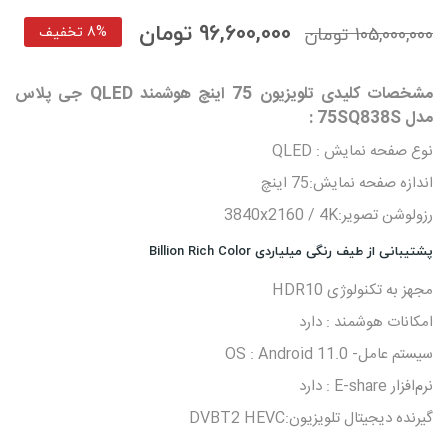
96,600,000 تومان
105,000,000 تومان
8% تخفیف
مشخصات کلیدی تلویزیون 75 اینچ هوشمند QLED جی پلاس
مدل 75SQ838S :
نوع صفحه نمایش : QLED
اندازه صفحه نمایش:75 اینچ
رزولوشن تصویر:3840x2160 / 4K
پشتیبانی از طیف رنگی میلیاردی Billion Rich Color
مجهز به تکنولوژی HDR10
امکانات هوشمند : دارد
سیستم عامل- OS : Android 11.0
نرم‌افزار E-share : دارد
گیرنده دیجیتال تلویزیون:DVBT2 HEVC