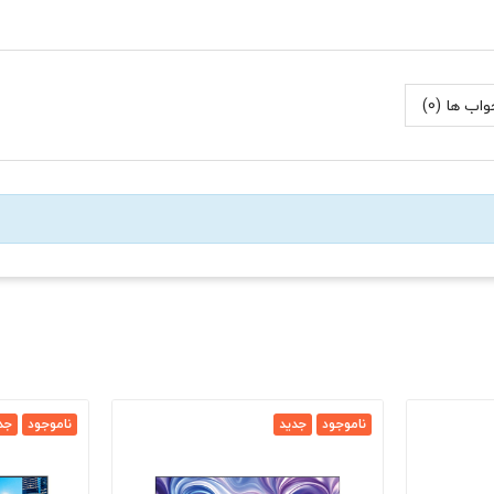
اب ها (0)
ناموجود
جدید
ناموجود
جد