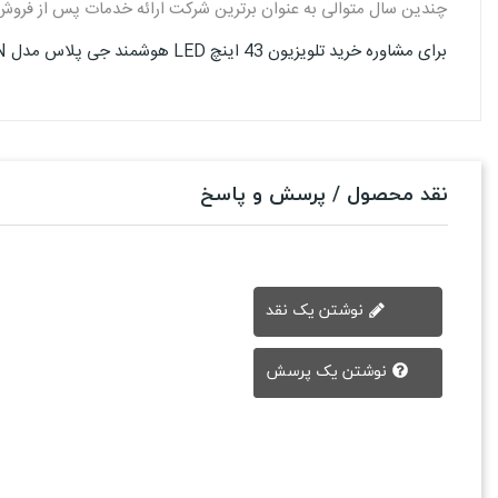
چندین سال متوالی به عنوان برترین شرکت ارائه خدمات پس از فرو
برای مشاوره خرید تلویزیون 43 اینچ LED هوشمند جی پلاس مدل 43SH648N با ما تماس بگیرید : 02144326400
نقد محصول / پرسش و پاسخ
نوشتن یک نقد
نوشتن یک پرسش