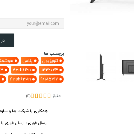
در 
برچسب ها
تلویزیون
پلاس
هوشمن
73
43rh616n
11326024
0
43sh638n
90185717
امتیاز:
(0)
همکاری با شرکت ها و سازم
ارسال فوری
ارسال فوری با