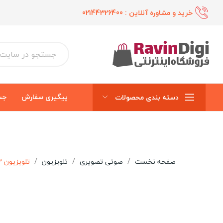
خرید و مشاوره آنلاین :
02144326400
پیگیری سفارش
جس
دسته بندی محصولات
صفحه نخست
صوتی تصویری
تلویزیون
تلویزیون 43 اینچ LED هوشمند جی پلاس مدل 43SH648N