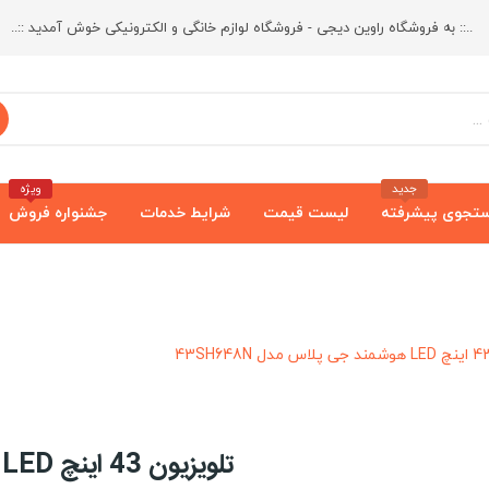
..:: به فروشگاه راوین دیجی - فروشگاه لوازم خانگی و الکترونیکی خوش آمدید ::..
جدید
ویژه
تجوی پیشرفته
لیست قیمت
شرایط خدمات
جشنواره فروش
تلویزیون 43 اینچ LED هوشمند جی پلاس مدل 43SH648N