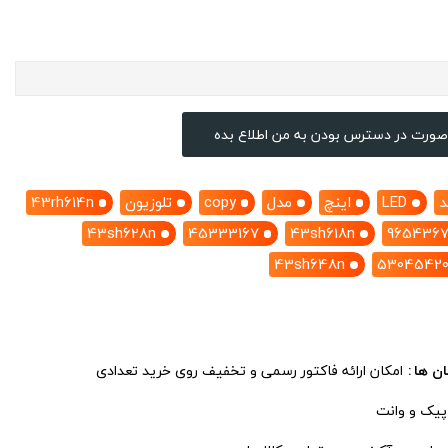
صورت در دسترس بودن به من اطلاع بده
د
LED
اینچ
مدل
copy
تلوزیون
43rh614n
43sh628n
45333167
43sh618n
965436
43sh648n
5304542
ان ها
امکان ارائه فاکتور رسمی و تخفیف روی خرید تعدادی
 پیک و وانت