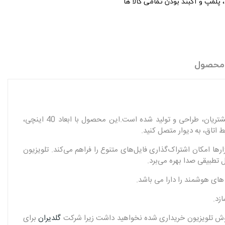
پلمپ و آکبند بودن تمامی کالا ها
 محصول
تلویزیون 43 اینچ LED هوشمند جی پلاس مدل 43SH648N یکی از محصولات شرکت جی پلاس است که متناسب با نیاز طیف وسیعی از مشتریان، طراحی و تولید شده است.این محصول با ابعاد 40 اینچی،
 اتاق، به دیوار متصل کنید.
ول بازی، هارد، فلش و دیگر ابزارها امکان اشتراک‌گذاری فایل‌های متنوع را فراهم می‌کند. تلویزیون
های هوشمند را دارا می باشد.
فروش تلویزیون خریداری شده نخواهید داشت زیرا شرکت
گلدیران
برای