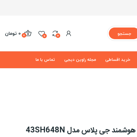
0 تومان
جستجو
0
0
0
خرید اقساطی
مجله راوین دیجی
تماس با ما