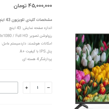
45,000,000 تومان
مشخصات کلیدی تلویزیون 43 اینچ LED هوشمند جی پلاس مدل 43SH648N :
اندازه صفحه نمایش: 43 اینچ
رزولوشن تصویر: 1920x1080 / Full HD
امکانات هوشمند: داردسیستم عامل: Android11
پنل IPS با کیفیت +A
پردازشگر 4 هسته ای