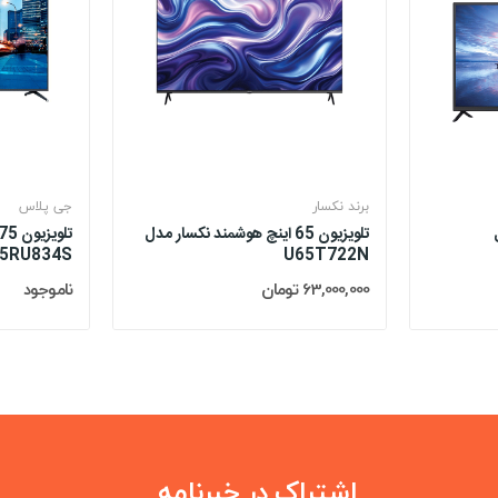
برند نکسار
جی پلاس
ل
تلویزیون 65 اینچ هوشمند نکسار مدل
75RU834S
U65T722N
63,000,000 تومان
ناموجود
اشتراک در خبرنامه