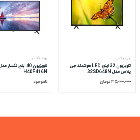
جی پلاس
برند نکسار
تلویزیون 32 اینچ LED هوشمند جی
تلویزیون 40 اینچ نکسار مد
پلاس مدل 32SD648N
H40F416N
35,000,000 تومان
ناموجود