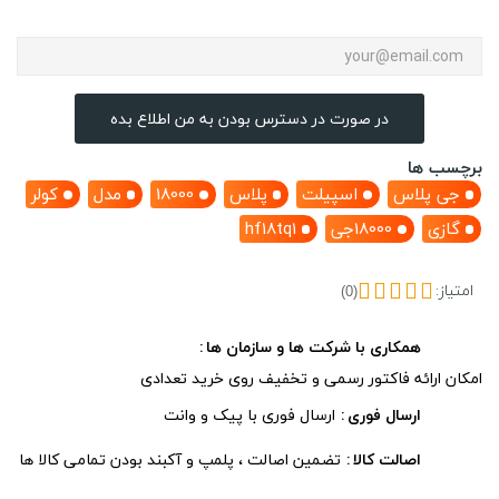
در صورت در دسترس بودن به من اطلاع بده
برچسب ها
جی پلاس
اسپیلت
پلاس
18000
مدل
کولر
گازی
18000جی
hf18tq1
امتیاز:
(0)
همکاری با شرکت ها و سازمان ها
امکان ارائه فاکتور رسمی و تخفیف روی خرید تعدادی
ارسال فوری
ارسال فوری با پیک و وانت
اصالت کالا
تضمین اصالت ، پلمپ و آکبند بودن تمامی کالا ها