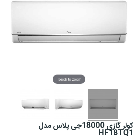
Touch to zoom
کولر گازی 18000جی پلاس مدل
HF18TQ1