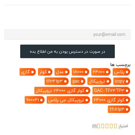
در صورت در دسترس بودن به من اطلاع بده
برچسب ها
پلاس
24000
18000
مدل
کولر
گازی
copy
تروپیکال
gac
tf24tp3
GAC-TF24TP3
کولر گازی 24000 تروپیکال
کولر گازی 24000
تروپیکال جی پلاس
900041
tf18tp3
امتیاز:
(0)