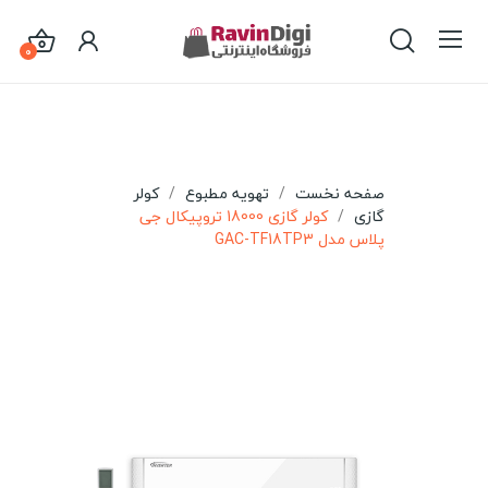
0
صفحه نخست
تهویه مطبوع
کولر
گازی
کولر گازی 18000 تروپیکال جی
پلاس مدل GAC-TF18TP3