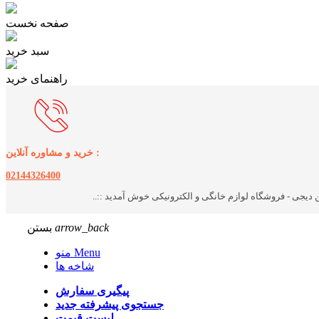
صفحه نخست
سبد خرید
راهنمای خرید
خرید و مشاوره آنلاین :
02144326400
arrow_back
بستن
منو Menu
شاخه ها
پیگیری سفارش
جستجوی پیشرفته
جدید
لیست قیمت