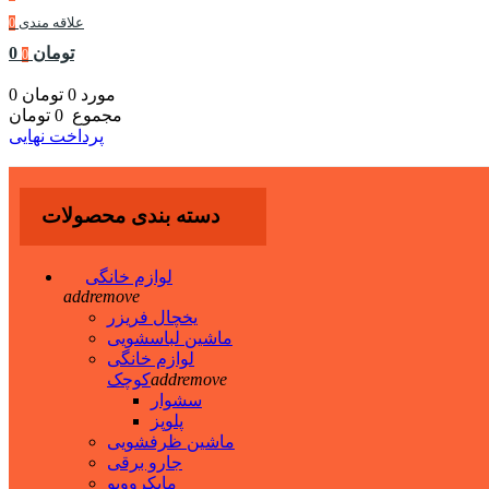
علاقه مندی
0
0 تومان
0
0 مورد
0 تومان
مجموع
0 تومان
پرداخت نهایی
دسته بندی محصولات
لوازم خانگی
add
remove
یخچال فریزر
ماشین لباسشویی
لوازم خانگی
remove
add
کوچک
سشوار
پلوپز
ماشین ظرفشویی
جارو برقی
مایکروویو