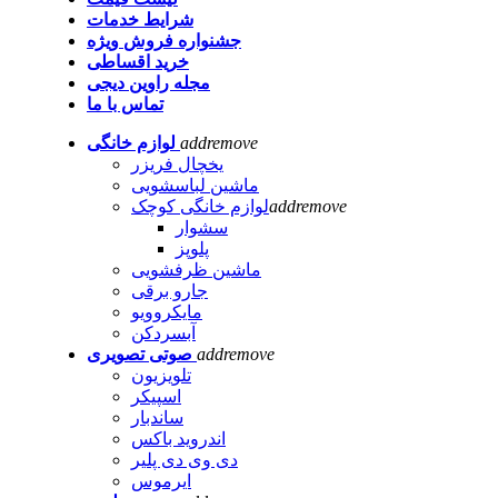
شرایط خدمات
جشنواره فروش
ویژه
خرید اقساطی
مجله راوین دیجی
تماس با ما
remove
add
لوازم خانگی
یخچال فریزر
ماشین لباسشویی
remove
add
لوازم خانگی کوچک
سشوار
پلوپز
ماشین ظرفشویی
جارو برقی
مایکروویو
آبسردکن
remove
add
صوتی تصویری
تلویزیون
اسپیکر
ساندبار
اندروید باکس
دی وی دی پلیر
ایرموس