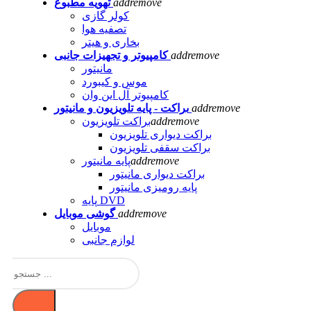
remove
add
تهویه مطبوع
کولر گازی
تصفیه هوا
بخاری و هیتر
remove
add
کامپیوتر و تجهیزات جانبی
مانیتور
موس و کیبورد
کامپیوتر آل این وان
remove
add
براکت - پایه تلویزیون و مانیتور
remove
add
براکت تلویزیون
براکت دیواری تلویزیون
براکت سقفی تلویزیون
remove
add
پایه مانیتور
براکت دیواری مانیتور
پایه رومیزی مانیتور
پایه DVD
remove
add
گوشی موبایل
موبایل
لوازم جانبی