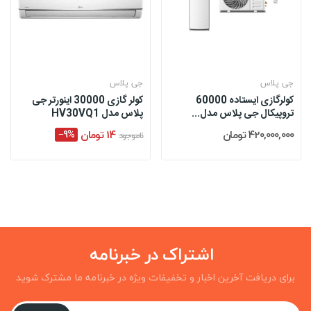
جی پلاس
جی پلاس
کولرگازی ایستاده 60000
کولر گازی 30000 اینورتر جی
تروپیکال جی پلاس مدل...
پلاس مدل HV30VQ1
420,000,000 تومان
14 تومان
‎−9%
ناموجود
اشتراک در خبرنامه
برای دریافت آخرین اخبار و تخفیفات ویژه در خبرنامه ما مشترک شوید