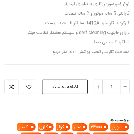
نوع کمپرسور: روتاری با فناوری اینورتر
گارانتی 5 ساله موتور و 2 ساله قطعات
کارکرد با گاز مبرد R410A سازگار با محیط زیست
دارای قابلیت self cleaning و سیستم هشدار نظافت فیلتر
عملکرد کاملا بی صدا
مساحت تقریبی تحت پوشش : 55 متر مربع
اضافه به سبد
برچسب ها
اینورتر
24000
مدل
کولر
گازی
نکسار