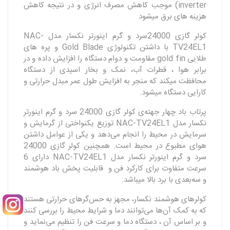
inverter) موجب کاهش مصرف انرژی و در نتیجه کاهش
هزینه های برق میشود
کولر گازی 24000سرد و گرم اینورتر نکسار مدل NAC-
TV24EL1 با داشتن تکنولوژی Gold Blade و پره های
طلایی gold fin مقاومت و دوام دستگاه را افزایش داده و در
برابر هوا ، قطرات آب، نمک و بخار اسیدی از دستگاه
محافظت میکند که منجر به افزایش طول عمر مبدل حرارتی و
کارایی دستگاه میشود.
پرتاب باد چهار جهته‌‌ی کولر گازی 24000 سرد و گرم اینورتر
نکسار مدل NAC-TV24EL1 توزیع یکنواختی از گرمایش و
سرمایش در محیط را انجام می‌دهد و یکی از عوامل داشتن
هوای مطبوع در محیط است. همچنین کولر گازی 24000
سرد و گرم اینورتر نکسار مدل NAC-TV24EL1 دارای 6
سرعت متفاوت برای کارکرد فن و قابلیت پخش باد هوشمند
و سه‌بعدی با برد بالا میباشد.
کولرهای هوشمند نکسار، مجهز به حس‌گرهای حرارتی هستند
که به کمک آن‌ها می‌توانند دما و شرایط محیط را بررسی کنند
و بر اساس آن ، دستگاه دما و سرعت فن را تنظیم می‌نماید و