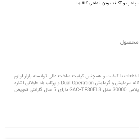
پلمپ و آکبند بودن تمامی کالا ها
 محصول
ی‌باشد. این محصول با قطعات با کیفیت و همچنین کیفیت ساخت عالی توانسته بازار لوازم
خانگی را تحت تاثیر خود قرار دهد. از سیستم‌های پیشرفته در کولر گازی 30000 تروپیکال جی پلاس مدل GAC-TF30EL3 می‌توان به عملکرد دوگانه سرمایش و گرمایش Dual Operation و پرتاب باد طولانی اشاره
کرد. کولر گازی 30000 تروپیکال جی پلاس مدل GAC-TF30EL3 برای آب و هوای معتدل و گرم‌سیری مناسب می‌باشد. کولرگازی روتاری جی‌پلاس 30000 مدل GAC-TF30EL3 دارای 5 سال گارانتی تعویض