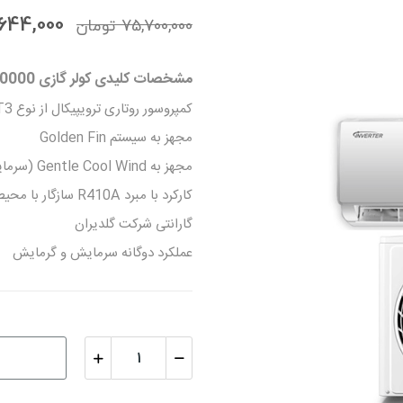
69,644,000 ت
75,700,000 تومان
مشخصات کلیدی کولر گازی 30000 جی پلاس مدل GAC-TF30EL3 :
کمپروسور روتاری ترویپیکال از نوع T3
مجهز به سیستم Golden Fin
مجهز به Gentle Cool Wind (سرمایش بدون باد مزاحم)
کارکرد با مبرد R410A سازگار با محیط زیست
گارانتی شرکت گلدیران
عملکرد دوگانه سرمایش و گرمایش