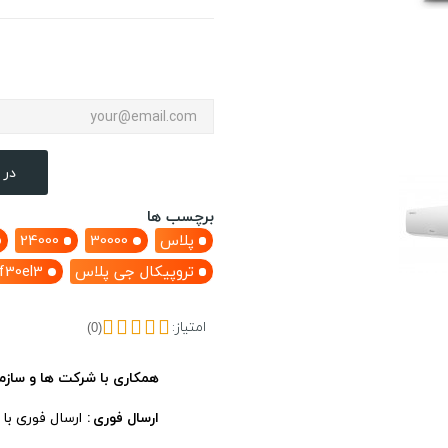
در 
برچسب ها
پلاس
30000
24000
تروپیکال جی پلاس
f30el3
امتیاز:
(0)
همکاری با شرکت ها و سازم
ارسال فوری
ارسال فوری با