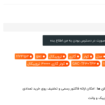
صورت در دسترس بودن به من اطلاع بده
مدل
کولر
گازی
تروپیکال
gac
tf24tp3
t
GAC-TF30TP3
کولر گازی 30000 تروپیکال
ان ها
امکان ارائه فاکتور رسمی و تخفیف روی خرید تعدادی
 پیک و وانت