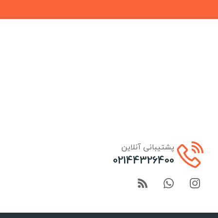
پشتیبانی آنلاین
02144326400