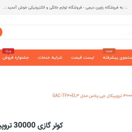
..:: به فروشگاه راوین دیجی - فروشگاه لوازم خانگی و الکترونیکی خوش آمدید ::..
جدید
ویژه
تجوی پیشرفته
لیست قیمت
شرایط خدمات
جشنواره فروش
کولر گازی 30000 تروپیکال جی پلاس مدل GAC-TF30EL3