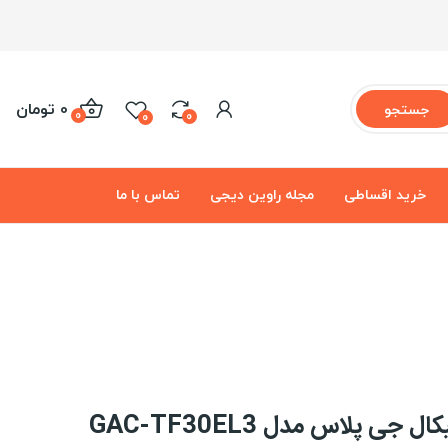
0 تومان
جستجو
0
0
0
خرید اقساطی
مجله راوین دیجی
تماس با ما