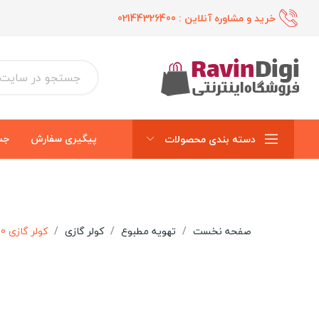
خرید و مشاوره آنلاین :
02144326400
پیگیری سفارش
جس
دسته بندی محصولات
صفحه نخست
تهویه مطبوع
کولر گازی
کولر گازی 30000 تروپیکال جی پلاس مدل GAC-TF30EL3