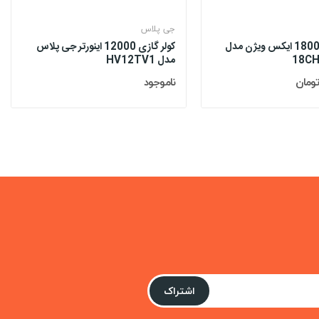
جی پلاس
کولر گازی 18000 ایکس ویژن مدل
کولر گازی 12000 اینورتر جی پلاس
18
مدل HV12TV1
ناموجود
اشتراک