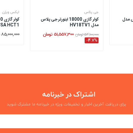
جی پلاس
ایکس ویژن
جی پلاس مدل
کولر گازی 18000 اینورتر جی پلاس
مدل HV18TV1
CHSA HCT1
51,557,300 تومان
85,000,000 تومان
54,100,000 تومان
‎−4.7%
اشتراک در خبرنامه
برای دریافت آخرین اخبار و تخفیفات ویژه در خبرنامه ما مشترک شوید