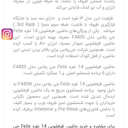
زحمت شستن ظروف را نکشد، به صرفه جویی در مصرف
انرژی و آب نیز کمک شایانی می‌کند.
ظرفیت این مدل ۱۴ نفره است و دارای سه سبد یا جایگاه
قرارگیری ظروف با قابلیت طبقه سوم مجزا ( 3rd Rack )
میباشد . یکی از ویژگی‌های ماشین ظرفشویی 14 نفره Felix
جی پلاس مدل F443S مصرف بهینه انرژی است، این
ماشین ظرفشویی نمودار مصرف انرژی +A را کسب کرده
است. همچنین شرکت جی‌پلاس برای بالاتر بردن ایمنی این
ماشین، از قفل کودک استفاده کرده است.
ماشین ظرفشویی 14 نفره Felix جی پلاس مدل F443S
دارای 6 برنامه شستشو اصلی و 1 عملکرد تکمیلی است.
ماشین ظرفشویی 14 نفره Felix جی پلاس مدل F443W به
دلیل وجود برنامه شستشوی سریع به یک ماشین ظرفشویی
ایده‌آل تبدیل شده است. همچنین این محصول نگرانی
خریداران را جهت شستشوی تمیز ظروف چرب و بسیار کثیف
با داشتن فناوری‌های Pre-Rinse و Intensive برطرف کرده
است.
برای مشاوره و خرید ماشین ظرفشویی 14 نفره Felix جی