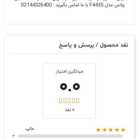
پلاس مدل F443S با ما تماس بگیرید : 02144326400
نقد محصول / پرسش و پاسخ
میانگین امتیاز
0.0
0 نقد
عالی
★★★★★
0