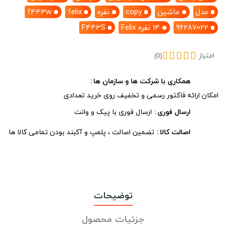
مدل
ماشین
copy
نفره
felix
f443w
96287022
14 نفره Felix
F443S
امتیاز:
(0)
همکاری با شرکت ها و سازمان ها
امکان ارائه فاکتور رسمی و تخفیف روی خرید تعدادی
ارسال فوری
ارسال فوری با پیک و وانت
اصالت کالا
تضمین اصالت ، پلمپ و آکبند بودن تمامی کالا ها
توضیحات
جزئیات محصول