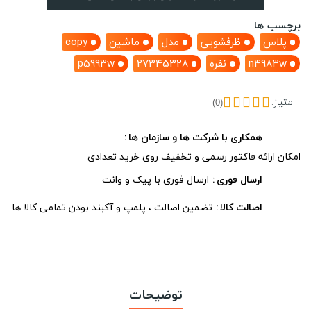
برچسب ها
پلاس
ظرفشویی
مدل
ماشین
copy
n4983w
نفره
27345328
p5993w
امتیاز:
(0)
همکاری با شرکت ها و سازمان ها
امکان ارائه فاکتور رسمی و تخفیف روی خرید تعدادی
ارسال فوری
ارسال فوری با پیک و وانت
اصالت کالا
تضمین اصالت ، پلمپ و آکبند بودن تمامی کالا ها
توضیحات