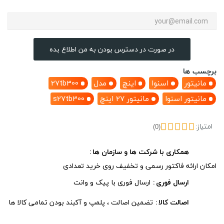
در صورت در دسترس بودن به من اطلاع بده
برچسب ها
مانیتور
اسنوا
اینچ
مدل
27tb300
مانیتور اسنوا
مانیتور 27 اینچ
s27tb300
امتیاز:
(0)
همکاری با شرکت ها و سازمان ها
امکان ارائه فاکتور رسمی و تخفیف روی خرید تعدادی
ارسال فوری
ارسال فوری با پیک و وانت
اصالت کالا
تضمین اصالت ، پلمپ و آکبند بودن تمامی کالا ها