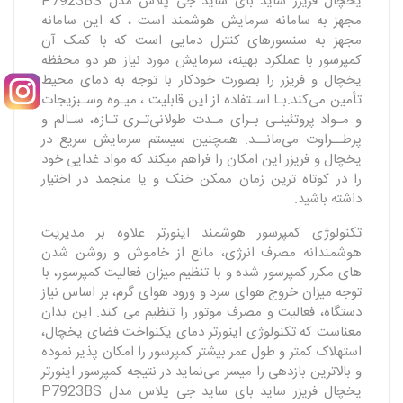
یخچال فریزر ساید بای ساید جی پلاس مدل P7923BS
مجهز به سامانه سرمایش هوشمند است ، که این سامانه
مجهز به سنسورهای کنترل دمایی است که با کمک آن
کمپرسور با عملکرد بهینه، سرمایش مورد نیاز هر دو محفظه
یخچال و فریزر را بصورت خودکار با توجه به دمای محیط
تأمین می‌کند.بـا اسـتفاده از این قابلیت ، میـوه وسـبزیجات
و مـواد پروتئینـی بـرای مـدت طولانی‌تـری تـازه، سـالم و
پرطــراوت می‌مانــد. همچنین سیستم سرمایش سریع در
یخچال و فریزر این امکان را فراهم میکند که مواد غدایی خود
را در کوتاه ترین زمان ممکن خنک و یا منجمد در اختیار
داشته باشید.
تکنولوژی کمپرسور هوشمند اینورتر علاوه بر مدیریت
هوشمندانه مصرف انرژی، مانع از خاموش و روشن شدن
های مکرر کمپرسور شده و با تنظیم میزان فعالیت کمپرسور، با
توجه میزان خروج هوای سرد و ورود هوای گرم، بر اساس نیاز
دستگاه، فعالیت و مصرف موتور را تنظیم می کند. این بدان
معناست که تکنولوژی اینورتر دمای یکنواخت فضای یخچال،
استهلاک کمتر و طول عمر بیشتر کمپرسور را امکان پذیر نموده
و بالاترین بازدهی را میسر می‌نماید در نتیجه کمپرسور اینورتر
یخچال فریزر ساید بای ساید جی پلاس مدل P7923BS