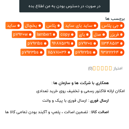
در صورت در دسترس بودن به من اطلاع بده
برچسب ها
جی پلاس
ساید بای ساید
پلاس
یخچال
ساید
فریزر
مدل
بای
copy
lambert
p7920w
p7921bs
96875291
p7920s
11348513
p7923bs
115781036
p7922bs
93122264
امتیاز:
(0)
همکاری با شرکت ها و سازمان ها
امکان ارائه فاکتور رسمی و تخفیف روی خرید تعدادی
ارسال فوری
ارسال فوری با پیک و وانت
اصالت کالا
تضمین اصالت ، پلمپ و آکبند بودن تمامی کالا ها