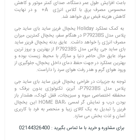
باعث افزایش طول عمر دستگاه، صدای کمتر موتور و کاهش
محسوس مصرف برق با کلاس انرژی A+ و در نهایت
کاهش هزینه قبض برق خواهد شد.
به کمک عملکرد Holiday یخچال فریزر ساید بای ساید جی
پلاس مدل P7923BS در هنگام سفر، یخچال کمترین میزان
مصرف انرژی را خواهد داشت. عایق بدنه یخچال فریزر ساید
بای ساید جی پلاس مدل P7923BS از بهترین و بروز ترین
مواد عایق حال حاضر دنیا و سازگار با محیط زیست بوده و
بهترین عملکرد در جهت حفظ دمای داخل یخچال، جلوگیری از
ورود هوای گرم و هدر رفت هوای سرد را داراست.
توجه به جزییات در طراحی یخچال فریزر ساید بای ساید جی
پلاس مدل P7923BS، آبریز، تکنولوژی بدون برفک و
محفظه اختصاصی میوه و سبزیجات، قفل کودک، هشدار باز
بودن درب و نمایش گر لمسی ،HOME BAR این یخچال
فریزر را تبدیل به یک کالای زیبا و منحصر به فرد با کاربری
آسان و لذت بخش می سازد.
برای مشاوره و خرید با ما تماس بگیرید : 02144326400