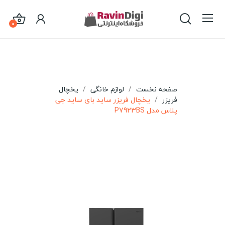
0
صفحه نخست
لوازم خانگی
یخچال
فریزر
یخچال فریزر ساید بای ساید جی
پلاس مدل P7923BS