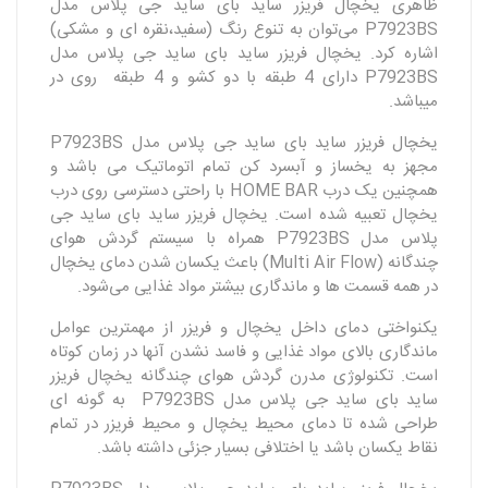
ظاهری یخچال فریزر ساید بای ساید جی پلاس مدل
P7923BS می‌توان به تنوع رنگ (سفید،نقره ای و مشکی)
اشاره کرد. یخچال فریزر ساید بای ساید جی پلاس مدل
P7923BS دارای 4 طبقه با دو کشو و 4 طبقه روی در
میباشد.
یخچال فریزر ساید بای ساید جی پلاس مدل P7923BS
مجهز به یخساز و آبسرد کن تمام اتوماتیک می باشد و
همچنین یک درب HOME BAR با راحتی دسترسی روی درب
یخچال تعبیه شده است. یخچال فریزر ساید بای ساید جی
پلاس مدل P7923BS همراه با سیستم گردش هوای
چندگانه (Multi Air Flow) باعث یکسان شدن دمای یخچال
در همه قسمت ها و ماندگاری بیشتر مواد غذایی می‌شود.
یکنواختی دمای داخل یخچال و فریزر از مهمترین عوامل
ماندگاری بالای مواد غذایی و فاسد نشدن آنها در زمان کوتاه
است. تکنولوژی مدرن گردش هوای چندگانه یخچال فریزر
ساید بای ساید جی پلاس مدل P7923BS به گونه ای
طراحی شده تا دمای محیط یخچال و محیط فریزر در تمام
نقاط یکسان باشد یا اختلافی بسیار جزئی داشته باشد.