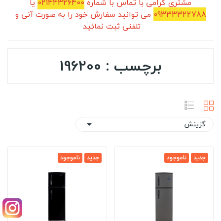
مشتری گرامی با تماس با شماره
02144326400
یا
09333322788
می توانید سفارش خود را به صورت آنی و
تلفنی ثبت نمائید
برچسب : 196200
گزینش

جدید
ناموجود
جدید
ناموجود