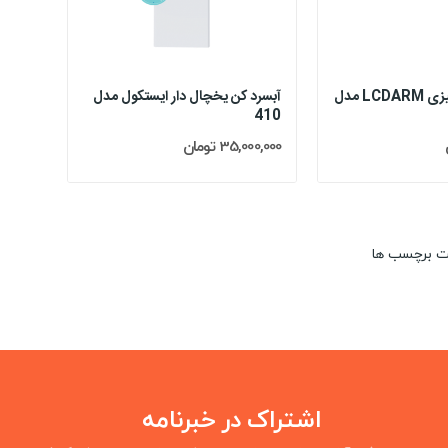
پایه مانیتور رومیزی LCDARM مدل
آبسرد کن یخچال دار ایستکول مدل
410
35,000,000 تومان
ت برچسب ها
اشتراک در خبرنامه