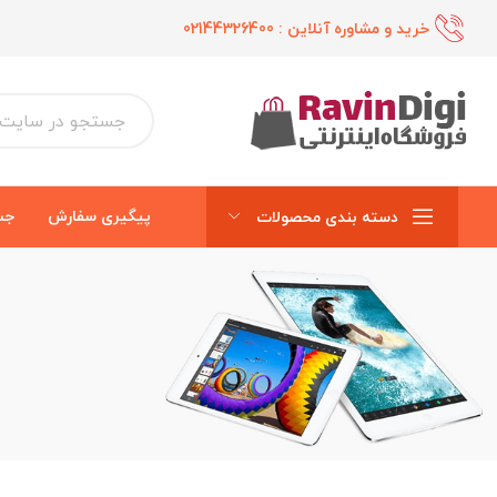
خرید و مشاوره آنلاین :
02144326400
پیگیری سفارش
جس
دسته بندی محصولات