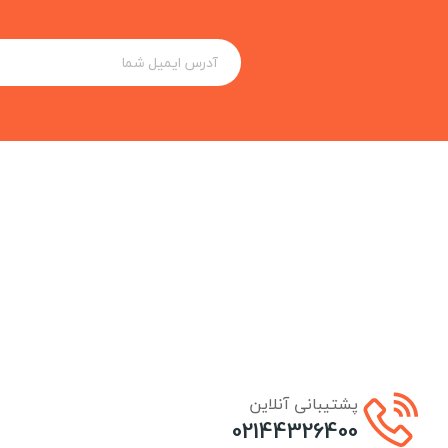
پشتیبانی آنلاین
02144326400