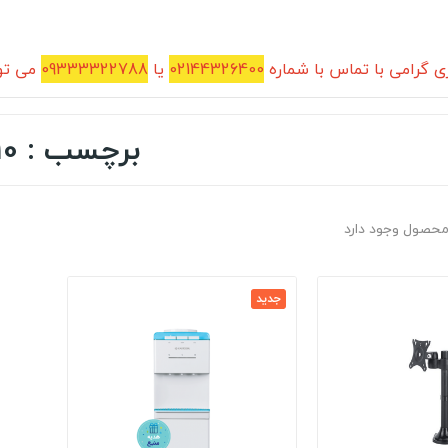
 گرامی با تماس با شماره
02144326400
یا
09333322788
می توا
برچسب : 410
جدید