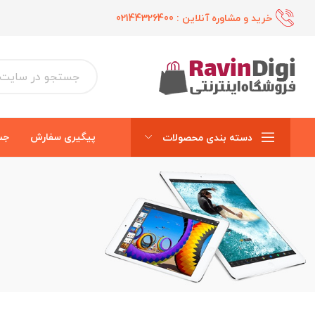
خرید و مشاوره آنلاین :
02144326400
پیگیری سفارش
جس
دسته بندی محصولات