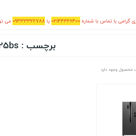
 گرامی با تماس با شماره
02144326400
یا
09333322788
می توا
برچسب : m7525bs
 محصول وجود دارد