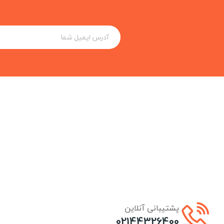
پشتیبانی آنلاین
02144326400