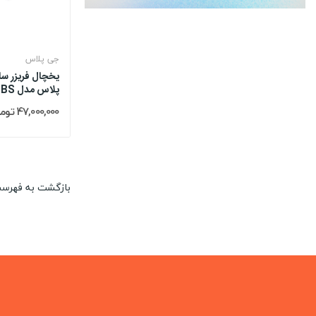
جی پلاس
یخچال فریزر سا
پلاس مدل P7535BS
47,000,000 تومان
بازگشت به فهرس