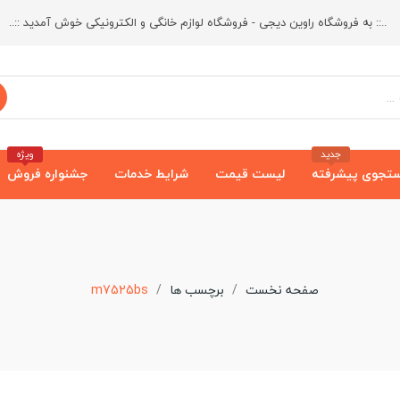
..:: به فروشگاه راوین دیجی - فروشگاه لوازم خانگی و الکترونیکی خوش آمدید ::..
جدید
ویژه
تجوی پیشرفته
لیست قیمت
شرایط خدمات
جشنواره فروش
صفحه نخست
برچسب ها
m7525bs