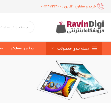
خرید و مشاوره آنلاین :
02144326400
پیگیری سفارش
جس
دسته بندی محصولات