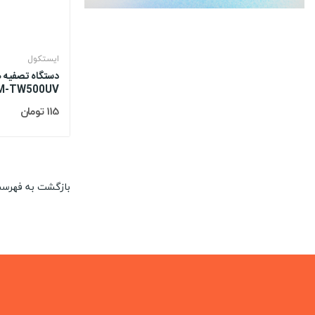
ایستکول
دستگاه تصفیه ه
M-TW500UV
115 تومان
بازگشت به فهرس