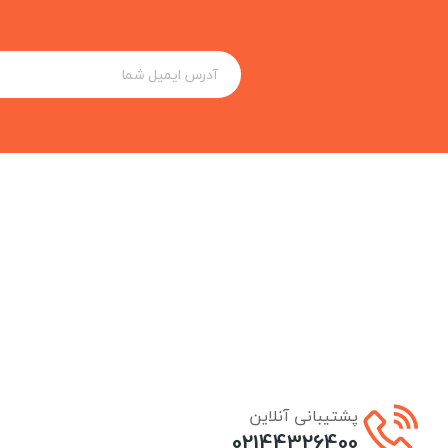
پشتیبانی آنلاین
02144326400