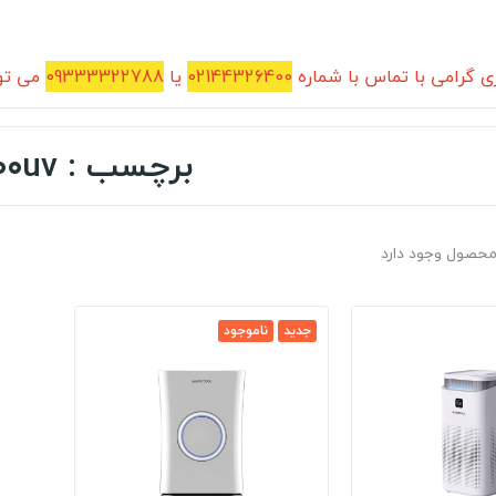
 گرامی با تماس با شماره
02144326400
یا
09333322788
می توا
برچسب : tw۵۰۰uv
جدید
ناموجود