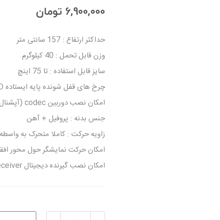
6,900,000 تومان
حداکثر ارتفاع : 157 سانتی متر
وزن قابل تحمل : 40 کیلوگرم
سایز قابل استفاده : تا 75 اینچ
چرخ های قفل شونده پایه ایستاده LCD
امکان نصب دوربین codec (آپشنال)
جنس بدنه : پروفیل + آهن
زاویه حرکت : کاملا متحرک به واسطه
امکان حرکت نمایشگر حول محور افقی X یا t
امکان نصب گیرنده دیجیتال Digital Receiver یا دی وی دی پلیر، DVD Player در زیر نمایشگر