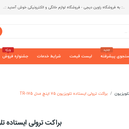
..:: به فروشگاه راوین دیجی - فروشگاه لوازم خانگی و الکترونیکی خوش آمدید ::..
جدید
ویژه
تجوی پیشرفته
لیست قیمت
شرایط خدمات
جشنواره فروش
لویزیون
براکت ترولی ایستاده تلویزیون ۷۵ اینچ مدل TR-175
براکت ترولی ایستاده تلویزیون ۷۵ اینچ