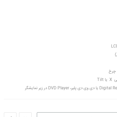
 چرخ
Til