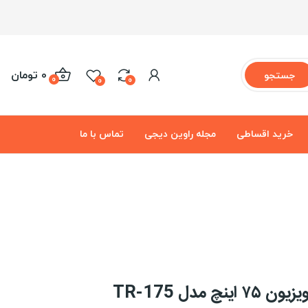
0 تومان
جستجو
0
0
0
خرید اقساطی
مجله راوین دیجی
تماس با ما
 مدل TR-175