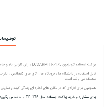
توضیحا
براکت ایستاده تلویزیون LCDARM TR-175 دارای کارایی بالا و جامع جهت قرار دادن انواع تلویزیون ها از نوع ( LCD-LED-OLED-مانیتور لمسی - مانیتور صنعتی و ... ) از تمامی برند ها می باشد.
قابل استفاده در دانشگاه ها ، فرودگاه ها ، اتاق های کنفرانس ، ادا
محتلف می باشد است.
همچنین برای افرادی که در مکان های اجاره ای زندگی کرده و تمایلی
برای مشاوره و خرید براکت ایستاده مدل TR-175 با ما تماس بگیرید : 02144326400