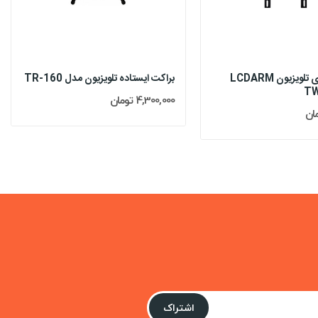
براکت دیواری تلویزیون LCDARM
براکت ایستاده تلویزیون مدل TR-160
4,300,000 تومان
اشتراک