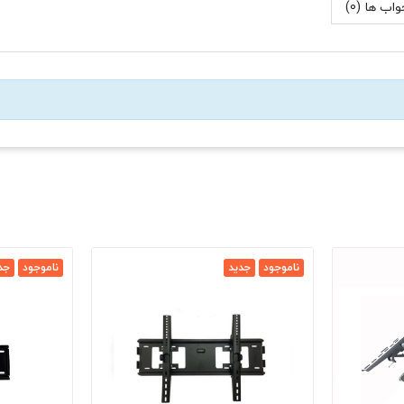
اب ها (0)
ناموجود
جدید
ناموجود
جد