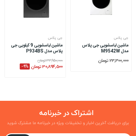
جی پلاس
جی پلاس
ماشین لباسشویی جی پلاس
ماشین لباسشویی 9 کیلویی جی
مدل M9542W
پلاس مدل P934BS
23,300,000 تومان
33,950,000 تومان
30,894,500 تومان
‎−9%
اشتراک در خبرنامه
برای دریافت آخرین اخبار و تخفیفات ویژه در خبرنامه ما مشترک شوید