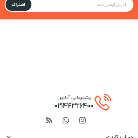
اشتراک
پشتیبانی آنلاین
02144326400
حساب کاربری
