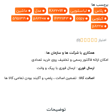
برچسب ها
پلاس
لباسشویی
K8220W
مدل
ماشین
کیلویی
copy
16321143
p8220w
5951319
p822w
امتیاز:
(0)
همکاری با شرکت ها و سازمان ها
امکان ارائه فاکتور رسمی و تخفیف روی خرید تعدادی
ارسال فوری
ارسال فوری با پیک و وانت
اصالت کالا
تضمین اصالت ، پلمپ و آکبند بودن تمامی کالا ها
توضیحات