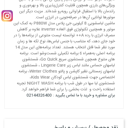
ویژگی‌های بارزی همچون قابلیت کنترل‌پذیری بالا و بهره‌‌وری و
راندمان بالا با استقبال فراوانی روبه‌رو شده‌اند. مزیت دیگر این
موتورها توانایی آن‌ها در صرفه‌جویی در انرژی است.
ماشین لباسشویی 8 کیلویی جی‌ پلاس مدل P880W به کمک این
موتور و همچنین تکنولوژی فوق العاده inverter علاوه بر کاهش
مصرف انرژی با رده A++ توانسته لیست متنوعی از برنامه‌ها را در
خود جای دهد، که متناسب با جنس لباس‌ها، نوع لکه ها و زمان
مورد نظر شما قابل انتخاب هستند. تعداد برنامه‌های این مدل 14
برنامه اصلی به‌همراه 6 برنامه تکمیلی شست‌وشو است. برنامه
های متنوع همچون شستشوی سریع Go Quick، شستشوی
لباسهای حساس مانند لباس زیر Lingerie Care ، شستشوی
لباسهای زمستانی نظیر کاپشن و پالتو Winter Clothes، برنامه
اختصاصی جهت شستشوی لباس کودکان Kids Wear،
شستشوی لبا سها در طول شب با برنامه NIGHT WASH تجربه
استفاده راحت و لذت بخشی را برای شما فراهم خواهد کرد.
برای مشاوره و خرید با ما تماس بگیرید : 02144326400
نقد محصول / پرسش و پاسخ