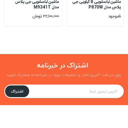
ماشین لباسشویی 8 کیلویی جی
ماشین لباسشویی جی پلاس
پلاس مدل P870W
مدل M9341T
ناموجود
22,100,000 تومان
اشتراک در خبرنامه
برای دریافت آخرین اخبار و تخفیفات ویژه در خبرنامه ما مشترک شوید
اشتراک