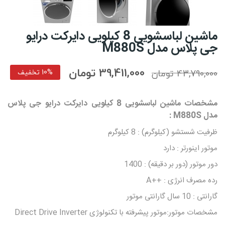
ماشین لباسشویی 8 کیلویی دایرکت درایو
جی پلاس مدل M880S
39,411,000 تومان
43,790,000 تومان
10% تخفیف
مشخصات ماشین لباسشویی 8 کیلویی دایرکت درایو جی پلاس
مدل M880S :
ظرفیت شستشو (کیلوگرم) : 8 کیلوگرم
موتور اینورتر : دارد
دور موتور (دور بر دقیقه) : 1400
رده مصرف انرژی : ++A
گارانتی : 10 سال گارانتی موتور
مشخصات موتور:موتور پیشرفته با تکنولوژی Direct Drive Inverter