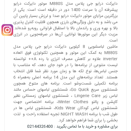
دایرکت درایو جی پلاس مدل M880S موتور دایرکت درایو
پیشرفته آن با سرعت 1400 دور در دقیقه است است. یکی از
بزرگترین مزایای موتور دایرکت درایو صدا و لرزش بسیار پایین آن
می باشد و به دلیل ویژگی‌های بارزی همچون قابلیت کنترل‌ پذیری
بالا و بهره‌‌ وری و راندمان بالا با استقبال فراوانی روبه‌رو شده‌اند.
مزیت دیگر این موتورها توانایی آن‌ها در صرفه‌جویی در انرژی
است.
ماشین لباسشویی 8 کیلویی دایرکت درایو جی پلاس مدل
M880S به کمک این موتور و همچنین تکنولوژی فوق العاده
inverter علاوه بر کاهش مصرف انرژی با رده A++ توانسته
لیست متنوعی از برنامه‌ها را در خود جای دهد، که متناسب با
جنس لباس‌ها، نوع لکه ها و زمان مورد نظر شما قابل انتخاب
هستند. تعداد برنامه‌های این مدل 14 برنامه اصلی به‌همراه 6
برنامه تکمیلی شست‌وشو است. برنامه های متنوع همچون
شستشوی سریع Go Quick، شستشوی لباسهای حساس مانند
لباس زیر Lingerie Care ، شستشوی لباسهای زمستانی نظیر
کاپشن و پالتو Winter Clothes، برنامه اختصاصی جهت
شستشوی لباس کودکان Kids Wear، شستشوی لباس ها در
طول شب با برنامه NIGHT WASH تجربه استفاده راحت و لذت
بخشی را برای شما فراهم خواهد کرد.
برای مشاوره و خرید با ما تماس بگیرید : 02144326400