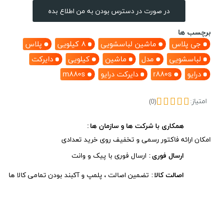
در صورت در دسترس بودن به من اطلاع بده
برچسب ها
جی پلاس
ماشین لباسشویی
8 کیلویی
پلاس
لباسشویی
مدل
ماشین
کیلویی
دایرکت
درایو
r880s
دایرکت درایو
m880s
امتیاز:
(0)
همکاری با شرکت ها و سازمان ها
امکان ارائه فاکتور رسمی و تخفیف روی خرید تعدادی
ارسال فوری
ارسال فوری با پیک و وانت
اصالت کالا
تضمین اصالت ، پلمپ و آکبند بودن تمامی کالا ها