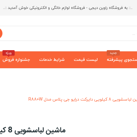
..:: به فروشگاه راوین دیجی - فروشگاه لوازم خانگی و الکترونیکی خوش آمدید ::..
جدید
ویژه
تجوی پیشرفته
لیست قیمت
شرایط خدمات
جشنواره فروش
ی 8 کیلویی دایرکت درایو جی پلاس مدل R880W
ماشین لباسشویی 8 کیلویی دایرکت درایو جی پلاس مدل R880W