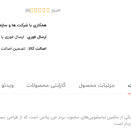
امتیاز:
(0)
همکاری با شرکت ها و سازم
ارسال فوری
ارسال فوری با
اصالت کالا
تضمین اصالت ، 
ت
جزئیات محصول
گارانتی محصولات
ویدئو
شین لباسشویی 8 کیلویی دایرکت درایو جی پلاس مدل R880W یکی از ماشین لباسشویی‌های محبوب برند جی‌ 
ردار است.