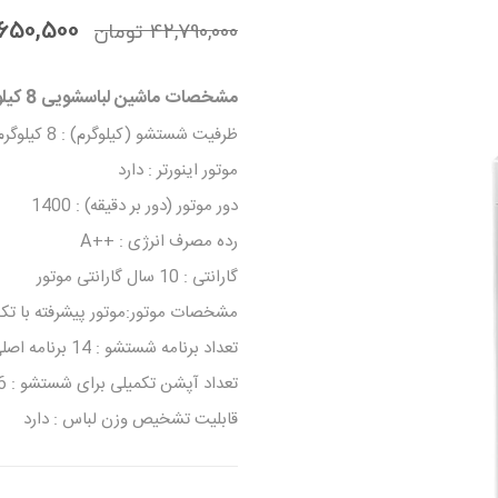
40,650,500 ت
42,790,000 تومان
مشخصات ماشین لباسشویی 8 کیلویی دایرکت درایو جی پلاس مدل R880W :
ظرفیت شستشو (کیلوگرم) : 8 کیلوگرم
موتور اینورتر : دارد
دور موتور (دور بر دقیقه) : 1400
رده مصرف انرژی : ++A
گارانتی : 10 سال گارانتی موتور
مشخصات موتور:موتور پیشرفته با تکنولوژی ve Inverter
تعداد برنامه شستشو : 14 برنامه اصلی
تعداد آپشن تکمیلی برای شستشو : 6 برنامه تکمیلی
قابلیت تشخیص وزن لباس : دارد