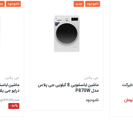
ناموجود
جدید
ناموجود
جد
جی پلاس
جی پلاس
کیلویی دایرکت
ماشین لباسشویی 8 کیلویی جی پلاس
مدل P870W
درایو جی پل
ناموجود
43,790,000 تومان
‎−10%