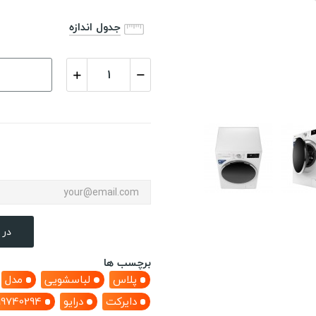
جدول اندازه
در 
برچسب ها
پلاس
لباسشویی
مدل
دایرکت
درایو
99740294