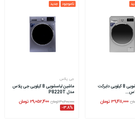
ید
ناموجود
جدید
جی پلاس
ماشین لباسشویی 8 کیلویی دایرکت
ماشین لباسشویی 8 کیلویی جی پلاس
اس...
مدل P8220T
39,411,000 تومان
29,052,400 تومان
30,200,000 تومان
‎−3.8%