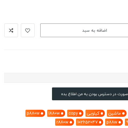
اضافه به سبد
صورت در دسترس بودن به من اطلاع بده
ماشین
کیلویی
copy
l880w
p880w
r880w
102652047
p88w