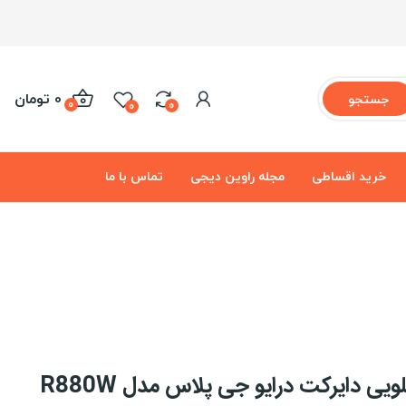
0 تومان
جستجو
0
0
0
خرید اقساطی
مجله راوین دیجی
تماس با ما