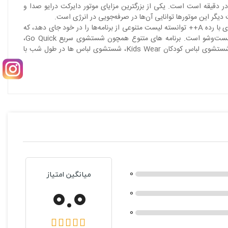
ی‌های فوق‌العاده مماشین لباسشویی 8 کیلویی دایرکت درایو جی پلاس مدل R880W موتور دایرکت درایو پیشرفته آن با سرعت 1400 دور در دقیقه است است. یکی از بزرگترین مزایای موتور دایرکت درایو صدا و
زیت دیگر این موتورها توانایی آن‌ها در صرفه‌جویی در انرژی است.
ماشین لباسشویی 8 کیلویی دایرکت درایو جی پلاس مدل R880W به کمک این موتور و همچنین تکنولوژی فوق العاده inverter علاوه بر کاهش مصرف انرژی با رده A++ توانسته لیست متنوعی از برنامه‌ها را در خود جای دهد، که
متناسب با جنس لباس‌ها، نوع لکه ها و زمان مورد نظر شما قابل انتخاب هستند. تعداد برنامه‌های این مدل 14 برنامه اصلی به‌همراه 6 برنامه تکمیلی شست‌وشو است. برنامه های متنوع همچون شستشوی سریع Go Quick،
شستشوی لباسهای حساس مانند لباس زیر Lingerie Care ، شستشوی لباسهای زمستانی نظیر کاپشن و پالتو Winter Clothes، برنامه اختصاصی جهت شستشوی لباس کودکان Kids Wear، شستشوی لباس ها در طول شب با
0
میانگین امتیاز
0.0
0
0