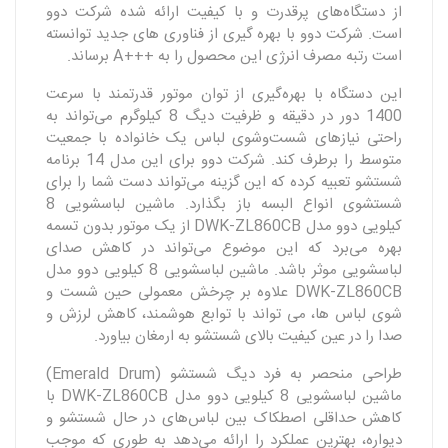
از دستگاه‌های پرقدرت و با کیفیت ارائه شده شرکت دوو
است. شرکت دوو با بهره گیری از فناوری های جدید توانسته
است رتبه مصرف انرژی این محصول را به +++A برساند.
این دستگاه با بهره‌گیری از توان موتور قدرتمند با سرعت
1400 دور در دقیقه و ظرفیت دیگ 8 کیلوگرم می‌تواند به
راحتی نیازهای شست‌وشوی لباس یک خانواده با جمعیت
متوسط را برطرف کند. شرکت دوو برای این مدل 14 برنامه
شستشو تعبیه کرده که این گزینه می‌تواند دست شما را برای
شستشوی انواع البسه باز بگذارد. ماشین لباسشویی 8
کیلویی دوو مدل DWK-ZL860CB از یک موتور بدون تسمه
بهره می‌برد که این موضوع می‌تواند در کاهش صدای
لباسشویی موثر باشد. ماشین لباسشویی 8 کیلویی دوو مدل
DWK-ZL860CB علاوه بر چرخش معمولی حین شست و
شوی لباس ها، می تواند با توابع هوشمند، کاهش لرزش و
صدا را در عین کیفیت بالای شستشو به ارمغان بیاورد.
طراحی منحصر به فرد دیگ شستشو (Emerald Drum)
ماشین لباسشویی 8 کیلویی دوو مدل DWK-ZL860CB با
کاهش حداقلی اصطکاک بین لباس‌های در حال شستشو و
دیواره، بهترین عملکرد را ارائه می‌دهد به طوری که موجب