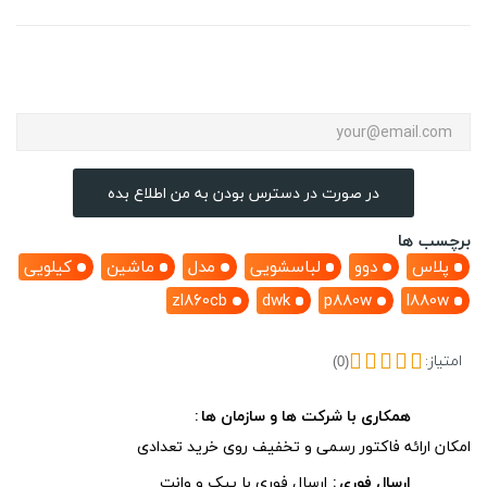
در صورت در دسترس بودن به من اطلاع بده
برچسب ها
پلاس
دوو
لباسشویی
مدل
ماشین
کیلویی
zl860cb
dwk
p880w
l880w
امتیاز:
(0)
همکاری با شرکت ها و سازمان ها
امکان ارائه فاکتور رسمی و تخفیف روی خرید تعدادی
ارسال فوری
ارسال فوری با پیک و وانت