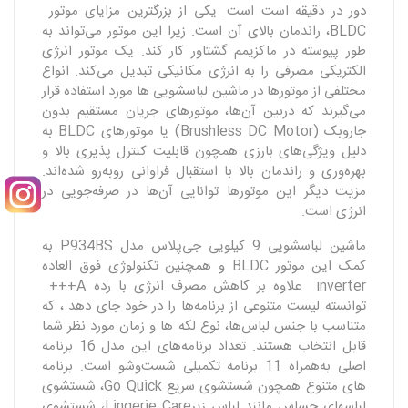
دور در دقیقه است است. یکی از بزرگترین مزایای موتور
BLDC، راندمان بالای آن است. زیرا این موتور می‌تواند به
طور پیوسته در ماکزیمم گشتاور کار کند. یک موتور انرژی
الکتریکی مصرفی را به انرژی مکانیکی تبدیل می‌کند. انواع
مختلفی از موتورها در ماشین لباسشویی ها مورد استفاده قرار
می‌گیرند که دربین آن‌ها، موتورهای جریان مستقیم بدون
جاروبک (Brushless DC Motor) یا موتورهای BLDC به
دلیل ویژگی‌های بارزی همچون قابلیت کنترل‌ پذیری بالا و
بهره‌‌وری و راندمان بالا با استقبال فراوانی روبه‌رو شده‌اند.
مزیت دیگر این موتورها توانایی آن‌ها در صرفه‌جویی در
انرژی است.
ماشین لباسشویی 9 کیلویی جی‌پلاس مدل P934BS به
کمک این موتور BLDC و همچنین تکنولوژی فوق العاده
inverter علاوه بر کاهش مصرف انرژی با رده A+++
توانسته لیست متنوعی از برنامه‌ها را در خود جای دهد ، که
متناسب با جنس لباس‌ها، نوع لکه ها و زمان مورد نظر شما
قابل انتخاب هستند. تعداد برنامه‌های این مدل 16 برنامه
اصلی به‌همراه 11 برنامه تکمیلی شست‌وشو است. برنامه
های متنوع همچون شستشوی سریع Go Quick، شستشوی
لباسهای حساس مانند لباس زیرLingerie Care، شستشوی