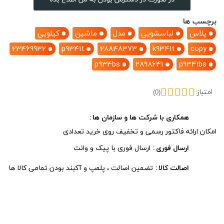
برچسب ها
پلاس
لباسشویی
مدل
ماشین
کیلویی
23469932
p9341t
28848373
k9341t
copy
p934bs
2898641
p9341bs
امتیاز:
(0)
همکاری با شرکت ها و سازمان ها
امکان ارائه فاکتور رسمی و تخفیف روی خرید تعدادی
ارسال فوری
ارسال فوری با پیک و وانت
اصالت کالا
تضمین اصالت ، پلمپ و آکبند بودن تمامی کالا ها