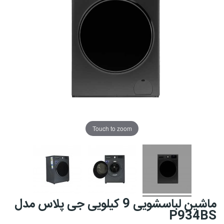
Touch to zoom
ماشین لباسشویی 9 کیلویی جی پلاس مدل
P934BS