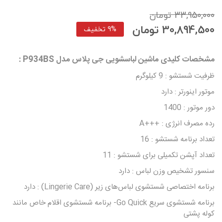
33,950,000 تومان
30,894,500 تومان
9% تخفیف
مشخصات کلیدی ماشین لباسشویی جی پلاس مدل P934BS :
ظرفیت شستشو : 9 کیلوگرم
موتور اینورتر : دارد
دور موتور : 1400
رده مصرف انرژی : +++A
تعداد برنامه شستشو : 16
تعداد آپشن تکمیلی برای شستشو : 11
سنسور تشخیص وزن لباس : دارد
برنامه اختصاصی شستشوی لباس‌های زیر (Lingerie Care) : دارد
برنامه شستشوی سریع Go Quick- برنامه شستشوی اقلام خاص مانند
کوله پشتی