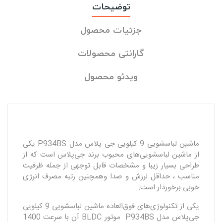
توضیحات
جزئیات محصول
گارانتی محصولات
ویدئو محصول
ماشین لباسشویی 9 کیلویی جی‌ پلاس مدل P934BS یکی
از ماشین لباسشویی‌های محبوب برند جی‌پلاس است که از
طراحی بسیار زیبا و مشخصات قابل توجهی از جمله ظرفیت
مناسب ، حداقل لرزش و صدا و‌همچنین رتبه مصرف انرژی
خوبی برخوردار است.
یکی از تکنولوژی‌های فوق‌العاده ماشین لباسشویی 9 کیلویی
جی‌پلاس مدل P934BS موتور BLDC آن با سرعت 1400