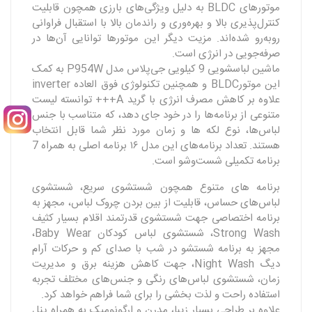
موتورهای BLDC به دلیل ویژگی‌های بارزی همچون قابلیت
کنترل‌پذیری بالا و بهره‌‌وری و راندمان بالا با استقبال فراوانی
روبه‌رو شده‌اند. مزیت دیگر این موتورها توانایی آن‌ها در
صرفه‌جویی در انرژی است.
ماشین لباسشویی 9 کیلویی جی‌پلاس مدل P954W به کمک
این موتورBLDC و همچنین تکنولوژی فوق العاده inverter
علاوه بر کاهش مصرف انرژی با گرید A+++ توانسته لیست
متنوعی از برنامه‌ها را در خود جای دهد، که متناسب با جنس
لباس‌ها، نوع لکه ها و زمان مورد نظر شما قابل انتخاب
هستند. تعداد برنامه‌های این مدل ۱۶ برنامه اصلی به ‌همراه 7
برنامه تکمیلی شست‌وشو است.
برنامه های متنوع همچون شستشوی سریع، شستشوی
لباس‌های حساس، قابلیت از بین بردن چروک لباس، مجهز به
برنامه اختصاصی جهت شستشوی قدرتمند اقلام بسیار کثیف
Strong Wash، شستشوی لباس کودکان Baby Wear،
مجهز به برنامه شستشو در شب با صدای کم و حرکات آرام
دیگ Night Wash، جهت کاهش هزینه برق و مدیریت
زمان، شستشوی لباس‌های رنگی و جنس‌های مختلف تجربه
استفاده راحت و لذت بخشی را برای شما فراهم خواهد کرد.
علاوه بر طراحی بسیار زیبا، مدرن و ارگونومیک به همراه پنل