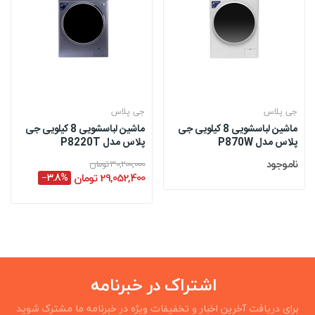
جی پلاس
جی پلاس
ماشین لباسشویی 8 کیلویی جی
ماشین لباسشویی 8 کیلویی جی
پلاس مدل P870W
پلاس مدل P8220T
ناموجود
30,200,000 تومان
29,052,400 تومان
‎−3.8%
اشتراک در خبرنامه
برای دریافت آخرین اخبار و تخفیفات ویژه در خبرنامه ما مشترک شوید