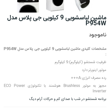
ماشین لباسشویی 9 کیلویی جی پلاس مدل
P954W
ناموجود
مشخصات کلیدی ماشین لباسشویی 9 کیلویی جی پلاس مدل P954W
:
ظرفیت شستشو (کیلوگرم):9 کیلوگرم
موتور اینورتر:دارد
رده مصرف انرژی:A+++
مجهز به موتور Brushless هوشمند با تکنولوژی ECO Power
Inverter
برنامه شستشو در شب با صدای کم و حرکات آرام دیگ