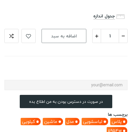
جدول اندازه
اضافه به سبد
در صورت در دسترس بودن به من اطلاع بده
برچسب ها
پلاس
لباسشویی
مدل
ماشین
کیلویی
p954w