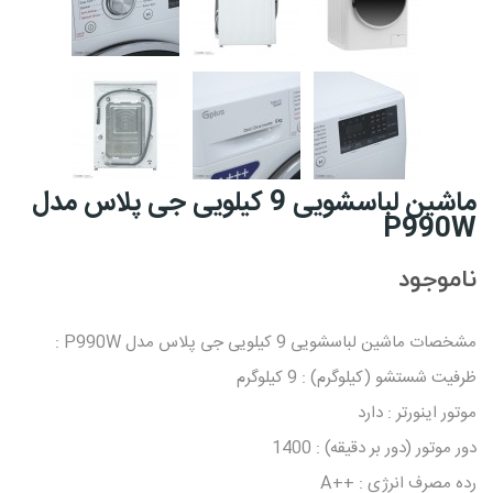
ماشین لباسشویی 9 کیلویی جی پلاس مدل
P990W
ناموجود
مشخصات ماشین لباسشویی 9 کیلویی جی‌ پلاس مدل P990W :
ظرفیت شستشو (کیلوگرم) : 9 کیلوگرم
موتور اینورتر : دارد
دور موتور (دور بر دقیقه) : 1400
رده مصرف انرژی : ++A