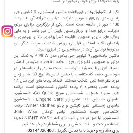
رتبه مصرف انرژی خوبی برخوردار است.
یکی از تکنولوژی‌های فوق‌العاده ماشین لباسشویی 9 کیلویی جی‌
پلاس مدل P990W موتور دایرکت درایو پیشرفته آن با سرعت
1400 دور در دقیقه است است. یکی از بزرگترین مزایای موتور
دایرکت درایو صدا و لرزش بسیار پایین آن می باشد و به دلیل
ویژگی‌های بارزی همچون قابلیت کنترل‌پذیری بالا و بهره‌‌وری و
راندمان بالا با استقبال فراوانی روبه‌رو شده‌اند. مزیت دیگر این
موتورها توانایی آن‌ها در صرفه‌جویی در انرژی است.
ماشین لباسشویی 9 کیلویی جی‌ پلاس مدل P990W به کمک این
موتور و همچنین تکنولوژی فوق العاده inverter علاوه بر کاهش
مصرف انرژی با رده A++ توانسته لیست متنوعی از برنامه‌ها را در
خود جای دهد، که متناسب با جنس لباس‌ها، نوع لکه ها و زمان
مورد نظر شما قابل انتخاب هستند. تعداد برنامه‌های این مدل 14
برنامه اصلی به‌همراه 6 برنامه تکمیلی شست‌وشو است. برنامه
های متنوع همچون شستشوی سریع Go Quick، شستشوی
لباسهای حساس مانند لباس زیر Lingerie Care ، شستشوی
لباسهای زمستانی نظیر کاپشن و پالتو Winter Clothes، برنامه
اختصاصی جهت شستشوی لباس کودکان Kids Wear،
شستشوی لبا سها در طول شب با برنامه NIGHT WASH تجربه
استفاده راحت و لذت بخشی را برای شما فراهم خواهد کرد.
برای مشاوره و خرید با ما تماس بگیرید : 02144326400