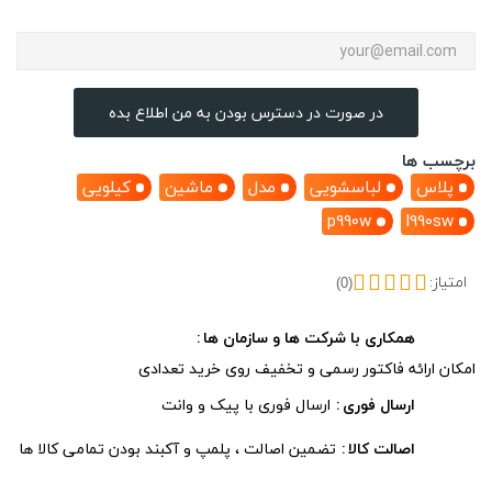
در صورت در دسترس بودن به من اطلاع بده
برچسب ها
پلاس
لباسشویی
مدل
ماشین
کیلویی
p990w
l990sw
امتیاز:
(0)
همکاری با شرکت ها و سازمان ها
امکان ارائه فاکتور رسمی و تخفیف روی خرید تعدادی
ارسال فوری
ارسال فوری با پیک و وانت
اصالت کالا
تضمین اصالت ، پلمپ و آکبند بودن تمامی کالا ها