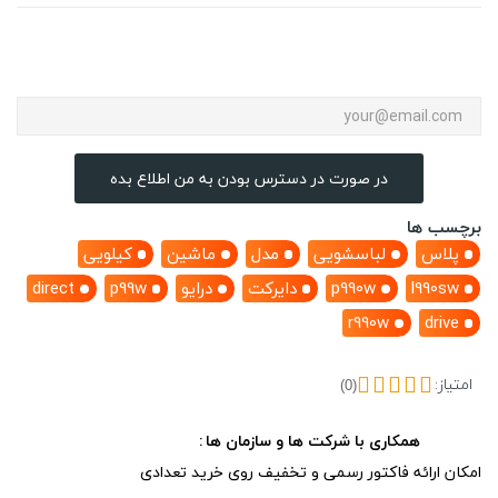
در صورت در دسترس بودن به من اطلاع بده
برچسب ها
پلاس
لباسشویی
مدل
ماشین
کیلویی
l990sw
p990w
دایرکت
درایو
p99w
direct
r990w
drive
امتیاز:
(0)
همکاری با شرکت ها و سازمان ها
امکان ارائه فاکتور رسمی و تخفیف روی خرید تعدادی