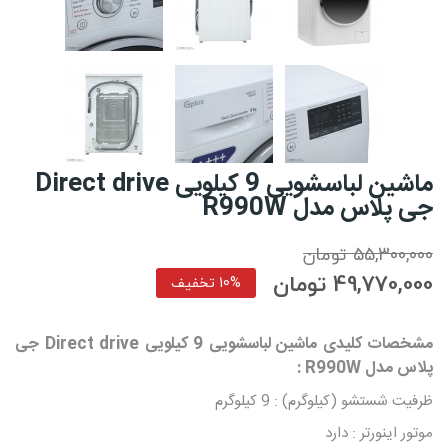
ماشین لباسشویی 9 کیلویی Direct drive
جی پلاس مدل R990W
55,300,000 تومان
49,770,000 تومان
10% تخفیف
مشخصات کلیدی ماشین لباسشویی 9 کیلویی Direct drive جی
پلاس مدل R990W :
ظرفیت شستشو (کیلوگرم) : 9 کیلوگرم
موتور اینورتر : دارد