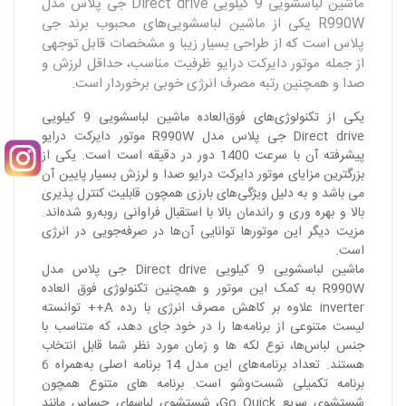
ماشین لباسشویی 9 کیلویی Direct drive جی پلاس مدل
R990W یکی از ماشین لباسشویی‌های محبوب برند جی‌
پلاس است که از طراحی بسیار زیبا و مشخصات قابل توجهی
از جمله موتور دایرکت درایو ظرفیت مناسب، حداقل لرزش و
صدا و‌ همچنین رتبه مصرف انرژی خوبی برخوردار است.
یکی از تکنولوژی‌های فوق‌العاده ماشین لباسشویی 9 کیلویی
Direct drive جی پلاس مدل R990W موتور دایرکت درایو
پیشرفته آن با سرعت 1400 دور در دقیقه است است. یکی از
بزرگترین مزایای موتور دایرکت درایو صدا و لرزش بسیار پایین آن
می باشد و به دلیل ویژگی‌های بارزی همچون قابلیت کنترل‌ پذیری
بالا و بهره‌‌ وری و راندمان بالا با استقبال فراوانی روبه‌رو شده‌اند.
مزیت دیگر این موتورها توانایی آن‌ها در صرفه‌جویی در انرژی
است.
ماشین لباسشویی 9 کیلویی Direct drive جی پلاس مدل
R990W به کمک این موتور و همچنین تکنولوژی فوق العاده
inverter علاوه بر کاهش مصرف انرژی با رده A++ توانسته
لیست متنوعی از برنامه‌ها را در خود جای دهد، که متناسب با
جنس لباس‌ها، نوع لکه ها و زمان مورد نظر شما قابل انتخاب
هستند. تعداد برنامه‌های این مدل 14 برنامه اصلی به‌همراه 6
برنامه تکمیلی شست‌وشو است. برنامه های متنوع همچون
شستشوی سریع Go Quick، شستشوی لباسهای حساس مانند