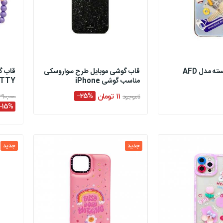
قاب گوشی برجسته مدل AFD
قاب گوشی موبایل طرح سواروسکی
قاب گ
مناسب گوشی iPhone
ITTY
11 تومان
‎−25%
ناموجود
390,000 توما
‎−15%
جدید
جدید