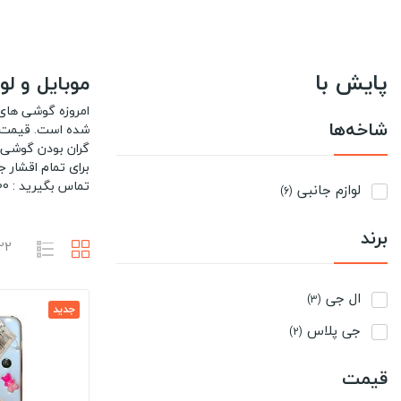
پایش با
موبایل و لو
شاخه‌ها
گران بودن گوشی خ
برای تمام اقشار
تماس بگیرید : 02144326400
لوازم جانبی
(6)
برند
22 محصول وجود د
ال جی
(3)
جدید
جی پلاس
(2)
قیمت