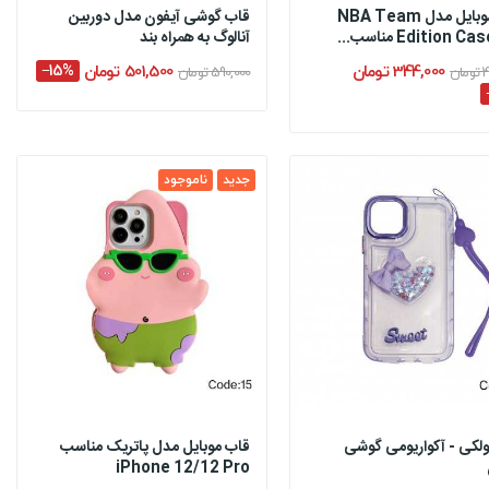
قاب موبایل مدل NBA Team
قاب گوشی آیفون مدل دوربین
Edition C مناسب...
آنالوگ به همراه بند
344,000 تومان
501,500 تومان
‎−15%
ان
590,000 تومان
جدید
ناموجود
ولکی - آکواریومی گوشی
قاب موبایل مدل پاتریک مناسب
iPhone 12/12 Pro