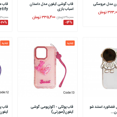
ون مدل عروسکی
قاب گوشی آیفون مدل داستان
اسباب بازی
asetify
323 تومان
335,400 تومان
390,000 تومان
430,000 توم
‎−20%
‎−14%
جدید
جدید
فضانورد استند شو
قاب پولکی - آکواریومی گوشی
قاب پ
ن...
آیفون(صورتی)
آیفون