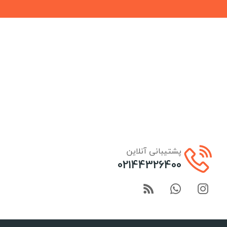
پشتیبانی آنلاین
02144326400