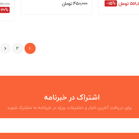
51 تومان
‎−15%
450,000 تومان
450,000 توم
‎−20%
2
1

اشتراک در خبرنامه
برای دریافت آخرین اخبار و تخفیفات ویژه در خبرنامه ما مشترک شوید