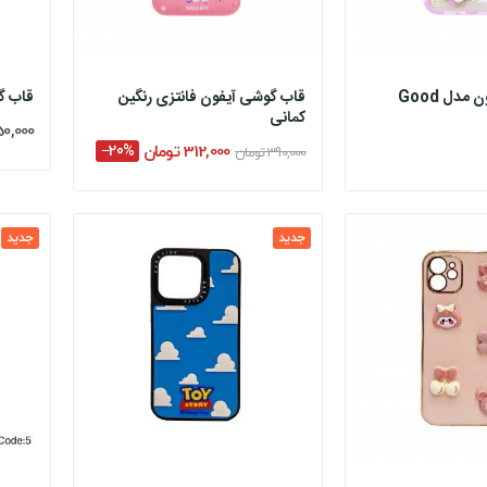
قاب گوشی آیفون مدل Good
قاب گوشی آیفون فانتزی رنگین
قاب گ
کمانی
350,000 ت
312,000 تومان
‎−20%
390,000 تومان
جدید
جدید