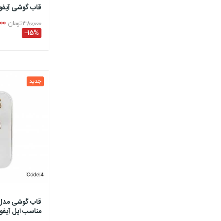
قاب گوشی آیف
,000
380,000 تومان
‎−15%
جدید
قاب گوشی مدل 
مناسب اپل آیفو