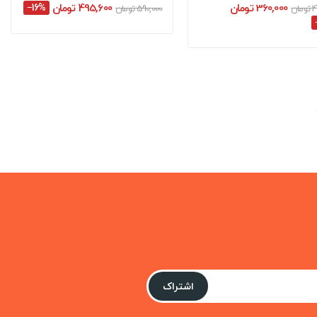
360,000 تومان
495,600 تومان
‎−16%
ان
590,000 تومان
اشتراک