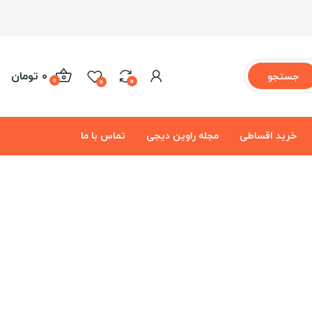
0 تومان
جستجو
0
0
0
خرید اقساطی
مجله راوین دیجی
تماس با ما