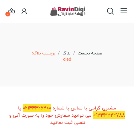
0
صفحه نخست
بلاگ
برچسب بلاگ:
oled
مشتری گرامی با تماس با شماره
02144326400
یا
09333322788
می توانید سفارش خود را به صورت آنی و
تلفنی ثبت نمائید